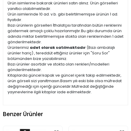
Ürün isimlerine bakarak ürünleri satın alınız. Ürün görselleri
yanıltıcı olabilmektedir.
Ürün isimlerinde 10 ad. v.b. gibi belirtilmemişse ürünün 1 ad.
fiyatıdır.
Bazı ürünlerin görselleri İthalatçısı tarafından bütün renklerini
göstermek amaçlı çoklu hazırlanmıştır.Bu gibi durumda ürün
adında miktar belirtilmemişse stokta olan renklerinden 1 adet
gönderilmektedir.
Ürünlerimiz
adet olarak satılmaktadır
(Bazı ambalajlı
ürünler hariç) , tereddüt ettiğiniz ürünler için "Soru Sor"
bölümünden bize yazabilirsiniz.
Bazı ürünler asortidir ve stokta olan renkleri/modelleri
gönderilmektedir.
Kitaplarda güncel kapak ve güncel içerik takip edilmektedir,
ürün görseli sizi yanıltmasın.Basım yılı eski bile olsa müfredat
değişmediği için içeriği günceldir.Müfredat değiştiğinde
yayınevlerine ilgili kitaplar iade edilmektedir.
Benzer Ürünler