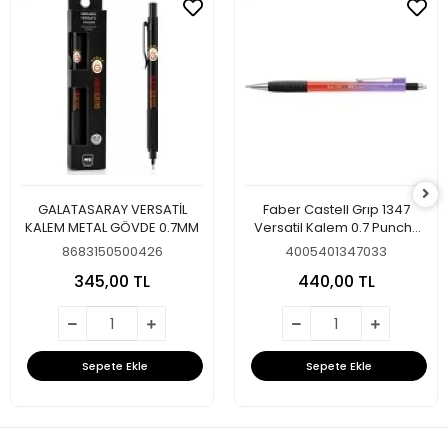
GALATASARAY VERSATİL
Faber Castell Grıp 1347
KALEM METAL GÖVDE 0.7MM
Versatil Kalem 0.7 Punchy
Melon
8683150500426
4005401347033
345,00 TL
440,00 TL
Sepete Ekle
Sepete Ekle