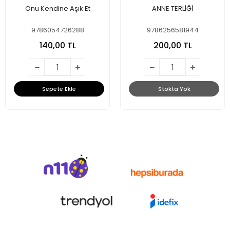
Onu Kendine Aşık Et
ANNE TERLİĞİ
9786054726288
9786256581944
140,00 TL
200,00 TL
Sepete Ekle
Stokta Yok