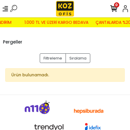
0
NDİRİM
1.000 TL VE ÜZERİ KARGO BEDAVA
ÇANTALARDA %20
Pergeller
Filtreleme
Sıralama
Ürün bulunamadı.