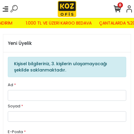
0
NDİRİM
1.000 TL VE ÜZERİ KARGO BEDAVA
ÇANTALARDA %20
Yeni Üyelik
Kişisel bilgileriniz, 3. kişilerin ulaşamayacağı
şekilde saklanmaktadır.
Ad
*
Soyad
*
E-Posta
*