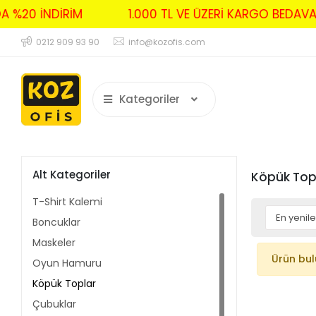
DA %20 İNDİRİM
1.000 TL VE ÜZERİ KARGO BEDA
0212 909 93 90
info@kozofis.com
Kategoriler
Alt Kategoriler
Köpük Top
T-Shirt Kalemi
Boncuklar
Maskeler
Ürün bu
Oyun Hamuru
Köpük Toplar
Çubuklar