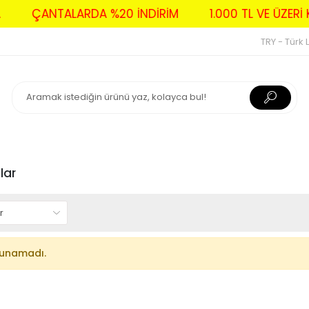
VA
ÇANTALARDA %20 İNDİRİM
1.000 TL VE ÜZE
TRY - Türk L
lar
lunamadı.