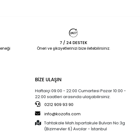
7 / 24 DESTEK
eneği
Öneri ve şikayetlerinizi bize iletebilirsiniz.
BİZE ULAŞIN
Haftaiçi 09:00 - 22:00 Cumartesi Pazar 10:00 -
22:00 saatleri arasında ulaşabilirsiniz.
0212 909 93 90
info@kozofis.com
Tahtakale Mah.Ispartakule Bulvarı No:3g
(Bizimevler 6) Avcılar - İstanbul