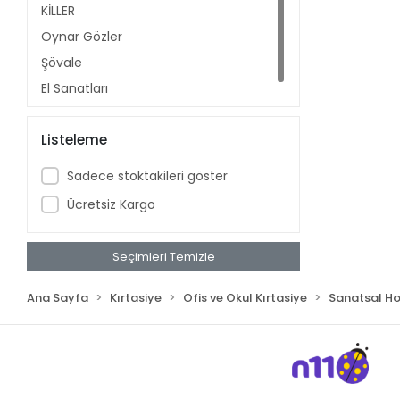
KİLLER
Oynar Gözler
Şövale
El Sanatları
Listeleme
Sadece stoktakileri göster
Ücretsiz Kargo
Seçimleri Temizle
Ana Sayfa
Kırtasiye
Ofis ve Okul Kırtasiye
Sanatsal Hob