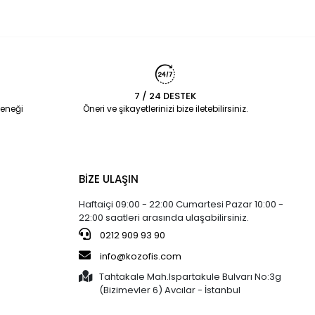
7 / 24 DESTEK
eneği
Öneri ve şikayetlerinizi bize iletebilirsiniz.
BİZE ULAŞIN
Haftaiçi 09:00 - 22:00 Cumartesi Pazar 10:00 -
22:00 saatleri arasında ulaşabilirsiniz.
0212 909 93 90
info@kozofis.com
Tahtakale Mah.Ispartakule Bulvarı No:3g
(Bizimevler 6) Avcılar - İstanbul