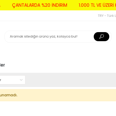
VA
ÇANTALARDA %20 İNDİRİM
1.000 TL VE ÜZ
TRY - Türk L
ler
lunamadı.