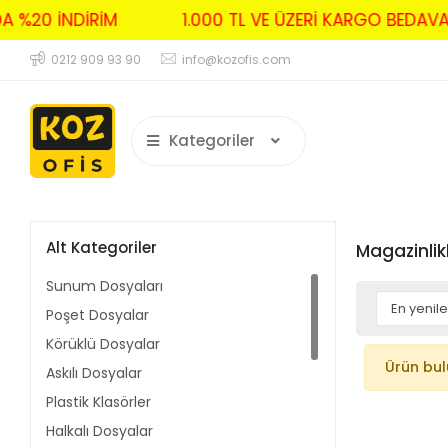
DA %20 İNDİRİM
1.000 TL VE ÜZERİ KARGO BEDA
0212 909 93 90
info@kozofis.com
Kategoriler
Alt Kategoriler
Magazinlik
Sunum Dosyaları
Poşet Dosyalar
Körüklü Dosyalar
Ürün bu
Askılı Dosyalar
Plastik Klasörler
Halkalı Dosyalar