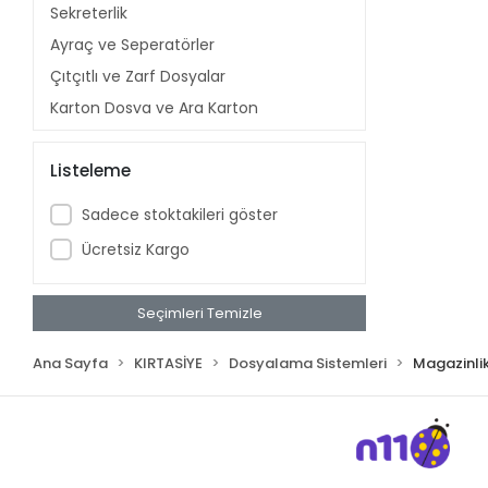
Sekreterlik
Ayraç ve Seperatörler
Çıtçıtlı ve Zarf Dosyalar
Karton Dosya ve Ara Karton
Saplı ve Kutu Klasörler
Listeleme
Bilgisayar Klasörü
Proje Dosyaları
Sadece stoktakileri göster
Telli Dosyalar
Ücretsiz Kargo
Sıkıştırmalı Dosyalar
Evrak Kılıfı
Seçimleri Temizle
Magazinlikler
Cilt Kapakları
Ana Sayfa
KIRTASİYE
Dosyalama Sistemleri
Magazinlik
Karton Klasör
Pos Tüp
İmza Dosyası
Zarf Dosyalar