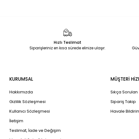
Telgraf Klasörü
Resim Dosyası
Fermuarlı Zarf
Çek Dosyası
Hızlı Teslimat
Yaylı Dosyalar
Siparişleriniz en kısa sürede elinize ulaşır.
Güv
L Tipi Dosya
Evrak Havuzları
Magazinlikler
KURUMSAL
MÜŞTERİ HİZ
Hakkımızda
Sıkça Sorulan
Gizlilik Sözleşmesi
Sipariş Takip
Kullanıcı Sözleşmesi
Havale Bildirim
İletişim
Teslimat, İade ve Değişim