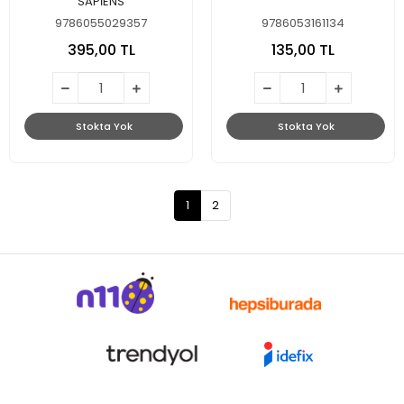
SAPİENS
9786055029357
9786053161134
395,00 TL
135,00 TL
Stokta Yok
Stokta Yok
1
2