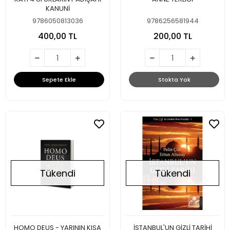
KANUNİ
9786050813036
9786256581944
400,00 TL
200,00 TL
Sepete Ekle
Stokta Yok
Tükendi
Tükendi
HOMO DEUS - YARININ KISA
İSTANBUL'UN GİZLİ TARİHİ