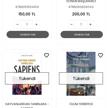
SONUN BAŞLANGICI
9786051554914
9786050826043
150,00 TL
200,00 TL
Stokta Yok
Stokta Yok
Tükendi
Tükendi
HAYVANLARDAN TANRILARA -
ÖLÜM TERBİYESİ