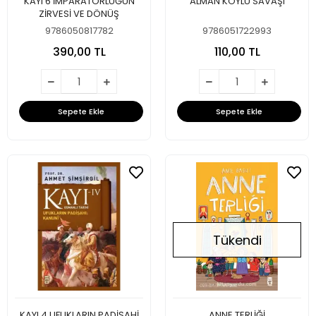
KAYI 6 İMPARATORLUĞUN
ALMAN KÖYLÜ SAVAŞI
ZİRVESİ VE DÖNÜŞ
9786050817782
9786051722993
390,00 TL
110,00 TL
Sepete Ekle
Sepete Ekle
Tükendi
KAYI 4 UFUKLARIN PADİŞAHİ
ANNE TERLİĞİ