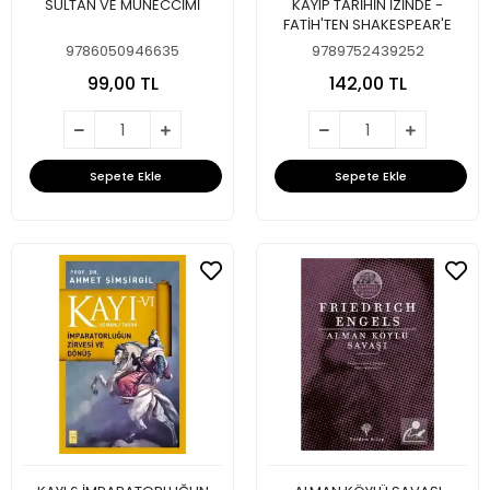
SULTAN VE MÜNECCİMİ
KAYIP TARİHİN İZİNDE -
FATİH'TEN SHAKESPEAR'E
9786050946635
9789752439252
99,00 TL
142,00 TL
Sepete Ekle
Sepete Ekle