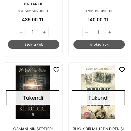
BİR TARİHİ
9786055029630
9786053115083
435,00 TL
140,00 TL
Stokta Yok
Stokta Yok
Tükendi
Tükendi
OSMANLININ ŞİFRELERİ
BÜYÜK BİR MİLLLETİN DİRENİŞİ