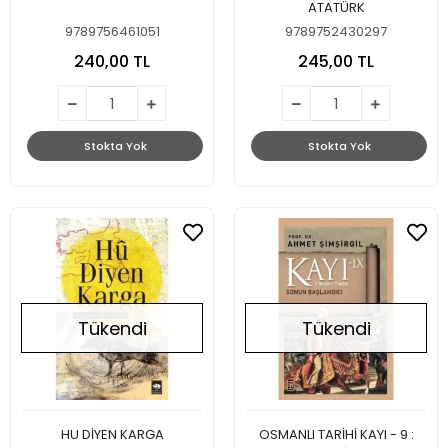
ATATÜRK
9789756461051
9789752430297
240,00 TL
245,00 TL
Stokta Yok
Stokta Yok
Tükendi
Tükendi
HU DİYEN KARGA
OSMANLI TARİHİ KAYI - 9 :