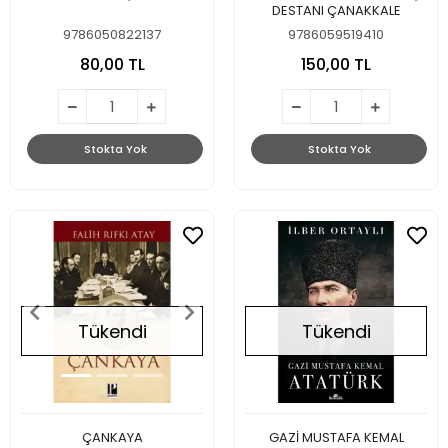
DESTANI ÇANAKKALE
9786050822137
9786059519410
80,00 TL
150,00 TL
Stokta Yok
Stokta Yok
Tükendi
Tükendi
ÇANKAYA
GAZİ MUSTAFA KEMAL