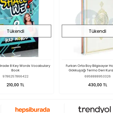
Tükendi
Tükendi
 Grade 8 Key Words Vocabulary
Furkan Orta Boy Bilgisayar H
Book
Gökkuşağı Termo Deri Kura
(Beyaz)
9786257866422
6958888953326
Stokta Yok
Stokt
210,00 TL
430,00 TL