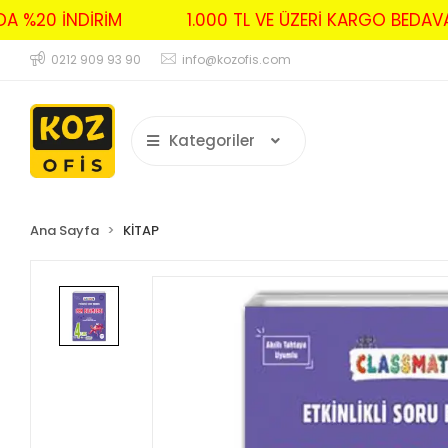
RDA %20 İNDİRİM
1.000 TL VE ÜZERİ KARGO BED
0212 909 93 90
info@kozofis.com
Kategoriler
Ana Sayfa
KİTAP