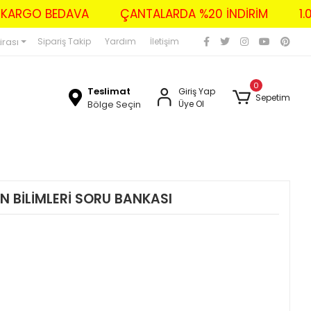
ZERİ KARGO BEDAVA
ÇANTALARDA %20 İNDİRİM
irası
Sipariş Takip
Yardım
İletişim
0
Teslimat
Giriş Yap
Sepetim
Bölge Seçin
Üye Ol
EN BİLİMLERİ SORU BANKASI