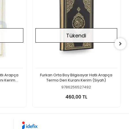
Tükendi
atlı Arapça
Furkan Orta Boy Bilgisayar Hatlı Arapça
nı Kerim
Termo Deri Kuranı Kerim (Siyah)
9786256527492
a Yok
Stokta Yok
460,00 TL