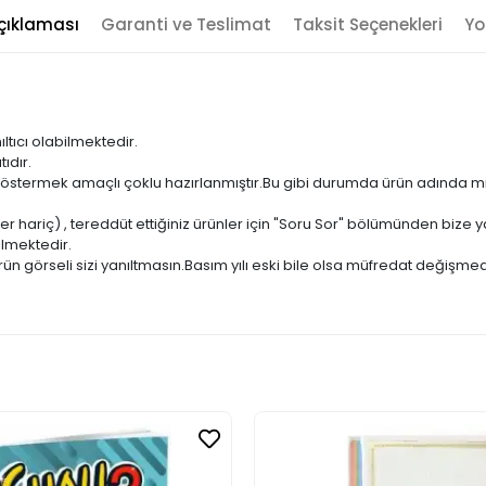
çıklaması
Garanti ve Teslimat
Taksit Seçenekleri
Yo
ıltıcı olabilmektedir.
ıdır.
ni göstermek amaçlı çoklu hazırlanmıştır.Bu gibi durumda ürün adında m
er hariç) , tereddüt ettiğiniz ürünler için "Soru Sor" bölümünden bize ya
ilmektedir.
ün görseli sizi yanıltmasın.Basım yılı eski bile olsa müfredat değişmed