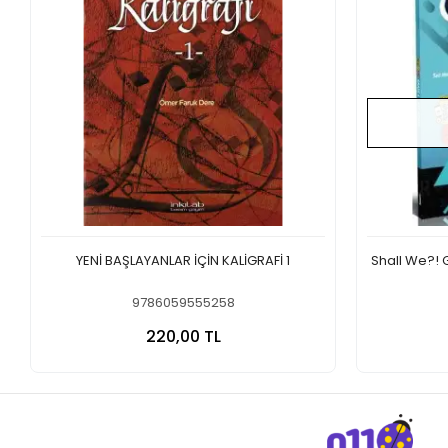
YENİ BAŞLAYANLAR İÇİN KALİGRAFİ 1
Shall We?!
9786059555258
Sepete Ekle
220,00 TL