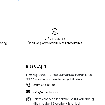
7 / 24 DESTEK
eneği
Öneri ve şikayetlerinizi bize iletebilirsiniz.
BİZE ULAŞIN
Haftaiçi 09:00 - 22:00 Cumartesi Pazar 10:00 -
22:00 saatleri arasında ulaşabilirsiniz.
0212 909 93 90
info@kozofis.com
Tahtakale Mah.Ispartakule Bulvarı No:3g
(Bizimevler 6) Avcılar - İstanbul