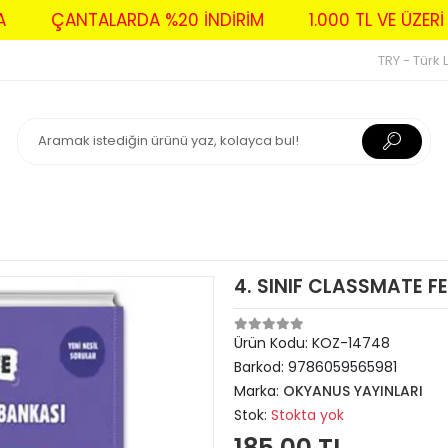
AVA
ÇANTALARDA %20 İNDİRİM
1.000 TL VE Ü
TRY - Türk L
4. SINIF CLASSMATE F
Ürün Kodu:
KOZ-14748
Barkod:
9786059565981
Marka:
OKYANUS YAYINLARI
Stok:
Stokta yok
185,00 TL