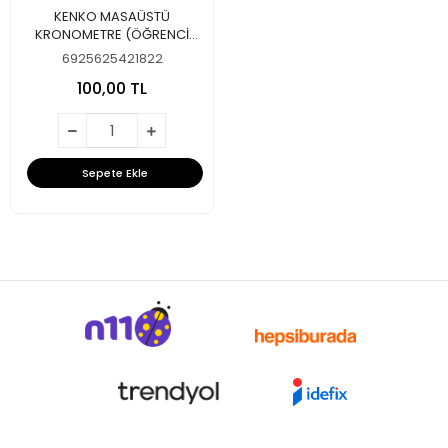
KENKO MASAÜSTÜ
KRONOMETRE (ÖĞRENCİ
SAYAÇ)
6925625421822
100,00 TL
Sepete Ekle