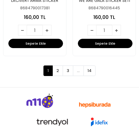
LACİVERT ARMA STİCKER
WE ARE GALA STİCKER SETİ
8684790017381
8684790016445
160,00 TL
160,00 TL
Sepete Ekle
Sepete Ekle
1
2
3
...
14