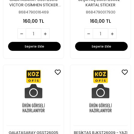
VİCTOR OSİMHEN STİCKER
KARTAL STİCKER
SETİ
8684790016469
8684790017930
160,00 TL
160,00 TL
Sepete Ekle
Sepete Ekle
GALATASARAY GSST26005
BEŞİKTAŞ BJKST26009 - YAZI