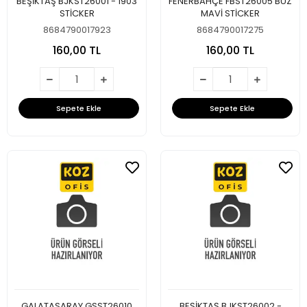
BEŞİKTAŞ BJKST26001 - 1903
FENERBAHÇE FBST26005 BUZ
STİCKER
MAVİ STİCKER
8684790017923
8684790017275
160,00 TL
160,00 TL
Sepete Ekle
Sepete Ekle
GALATASARAY GSST26010
BEŞİKTAŞ BJKST26002 -