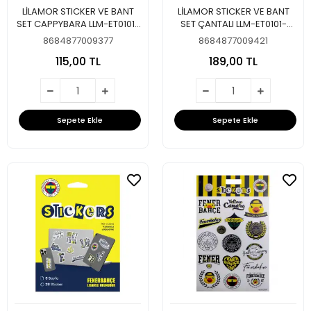
LİLAMOR STICKER VE BANT
LİLAMOR STICKER VE BANT
SET CAPPYBARA LLM-ET0101-
SET ÇANTALI LLM-ET0101-
CB01
CB04
8684877009377
8684877009421
115,00 TL
189,00 TL
Sepete Ekle
Sepete Ekle