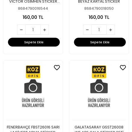
VİCTOR OSİMHEN STİCKER
BEYAZ KARTAL STİCKER
SETİ
8684790016544
8684790018050
160,00 TL
160,00 TL
Sepete Ekle
Sepete Ekle
FENERBAHÇE FBST26016 SARI
GALATASARAY GSST26008