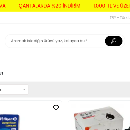
 BEDAVA
ÇANTALARDA %20 İNDİRİM
1.000 TL V
TRY - Türk L
er