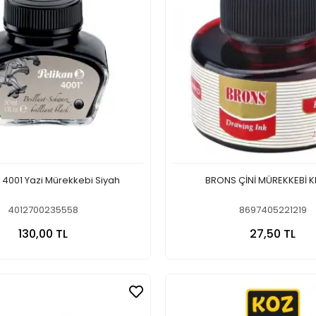
 4001 Yazi Mürekkebi Siyah
BRONS ÇİNİ MÜREKKEB
4012700235558
8697405221219
Sepete Ekle
Sepete
130,00 TL
27,50 TL