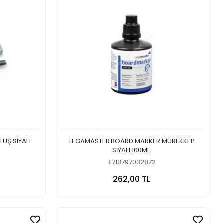
RTUŞ SİYAH
LEGAMASTER BOARD MARKER MÜREKKEP
SİYAH 100ML.
8713797032872
 Ekle
Sepete Ekle
262,00 TL