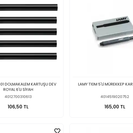
001 DOLMAKALEM KARTUŞU DEV
LAMY T10M 5'Lİ MÜREKKEP KA
ROYAL 6'LI SİYAH
4012700310613
4014519020752
Sepete Ekle
Sepete
106,50 TL
165,00 TL