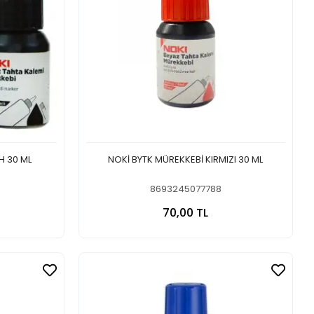
H 30 ML
NOKİ BYTK MÜREKKEBİ KIRMIZI 30 ML
8693245077788
 Ekle
Sepete Ekle
70,00 TL