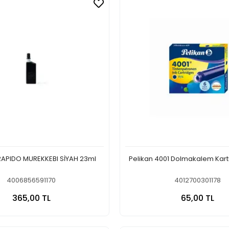
APIDO MUREKKEBI SİYAH 23ml
Pelikan 4001 Dolmakalem Kartu
4006856591170
4012700301178
Sepete Ekle
Sepete
365,00 TL
65,00 TL