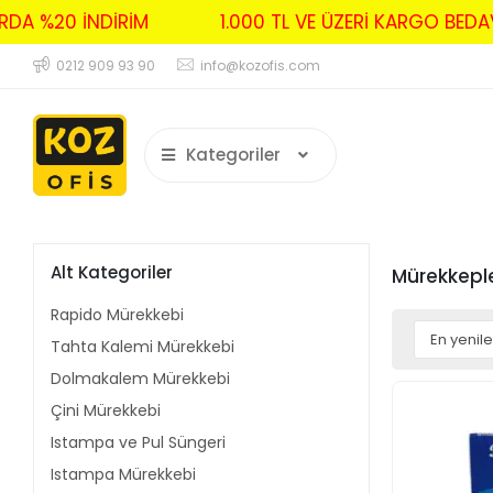
ALARDA %20 İNDİRİM
1.000 TL VE ÜZERİ KARGO
0212 909 93 90
info@kozofis.com
Kategoriler
Alt Kategoriler
Mürekkepl
Rapido Mürekkebi
Tahta Kalemi Mürekkebi
Dolmakalem Mürekkebi
Çini Mürekkebi
Istampa ve Pul Süngeri
Istampa Mürekkebi