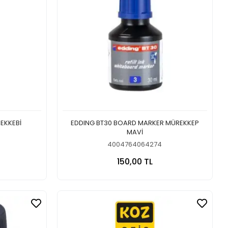
EKKEBİ
EDDING BT30 BOARD MARKER MÜREKKEP
MAVİ
4004764064274
 Ekle
Sepete Ekle
150,00 TL