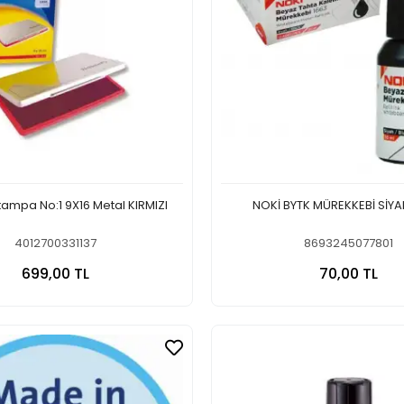
stampa No:1 9X16 Metal KIRMIZI
NOKİ BYTK MÜREKKEBİ SİYA
4012700331137
8693245077801
Sepete Ekle
Sepete
699,00 TL
70,00 TL