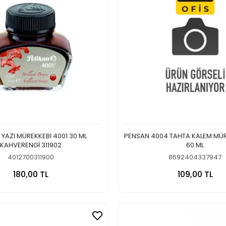
 YAZI MÜREKKEBİ 4001 30 ML
PENSAN 4004 TAHTA KALEM MÜR
KAHVERENGİ 311902
60 ML
4012700311900
8692404337947
Sepete Ekle
Sepete
180,00 TL
109,00 TL