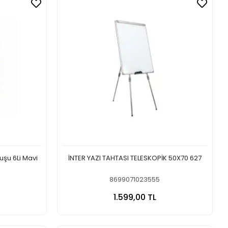
şu 6Li Mavi
İNTER YAZI TAHTASI TELESKOPİK 50X70 627
8699071023555
 Ekle
Sepete Ekle
1.599,00 TL