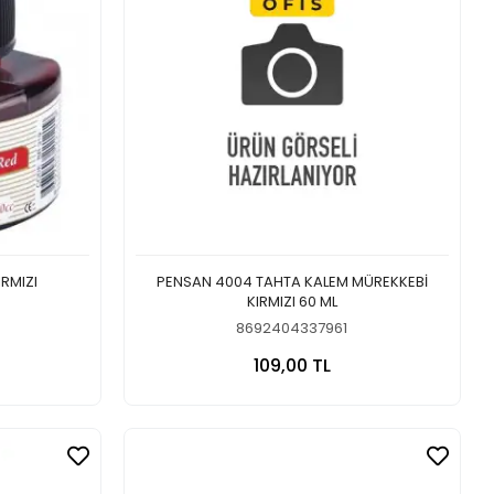
İ KIRMIZI
PENSAN 4004 TAHTA KALEM MÜREKKEBİ
KIRMIZI 60 ML
8692404337961
 Ekle
Sepete Ekle
109,00 TL