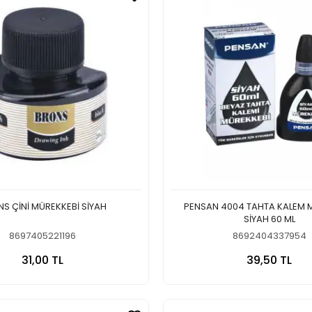
BRONS ÇİNİ MÜREKKEBİ SİYAH
PENSAN 4004 TAHTA KALEM 
SİYAH 60 ML
8697405221196
8692404337954
Sepete Ekle
Sepete
31,00 TL
39,50 TL