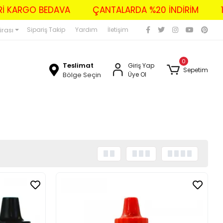
E ÜZERİ KARGO BEDAVA
ÇANTALARDA %20 İNDİRİM
irası
Sipariş Takip
Yardım
İletişim
0
Teslimat
Giriş Yap
Sepetim
Bölge Seçin
Üye Ol