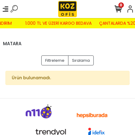
0
NDİRİM
1.000 TL VE ÜZERİ KARGO BEDAVA
ÇANTALARDA %20
MATARA
Filtreleme
Sıralama
Ürün bulunamadı.