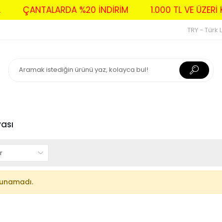
A
ÇANTALARDA %20 İNDİRİM
1.000 TL VE ÜZE
TRY - Türk L
ası
lunamadı.