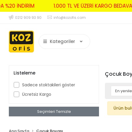
A %20 İNDİRİM
1.000 TL VE ÜZERİ KARGO BEDAV
0212 909 93 90
info@kozofis.com
Kategoriler
Listeleme
Çocuk Boy
Sadece stoktakileri göster
Ücretsiz Kargo
Ürün bu
Seçimleri Temizle
Ana Sayfa
Çocuk Boyası