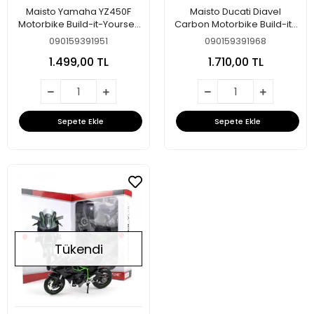
Maisto Yamaha YZ450F
Maisto Ducati Diavel
Motorbike Build-it-Yourself
Carbon Motorbike Build-it-
Die-Cast Model Kit - 1:12
Yourself Die-Cast Model Kit
090159391951
090159391968
Scale, Assorted Designs
- 1:12 Scale, Assorted
1.499,00 TL
1.710,00 TL
and Colours
Designs and Colours
Sepete Ekle
Sepete Ekle
Tükendi