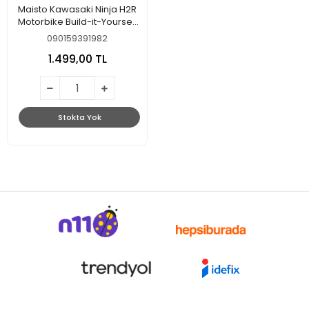
Maisto Kawasaki Ninja H2R
Motorbike Build-it-Yourself
Die-Cast Model Kit - 1:12
090159391982
Scale, Assorted Designs
1.499,00 TL
and Colours
Stokta Yok