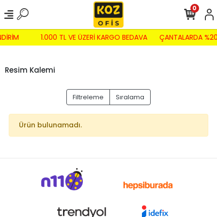
0
NDİRİM
1.000 TL VE ÜZERİ KARGO BEDAVA
ÇANTALARDA %20
Resim Kalemi
Filtreleme
Sıralama
Ürün bulunamadı.