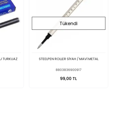
Tükendi
U TURKUAZ
STEELPEN ROLLER SİYAH / MAVİ METAL
8803836900917
 Ekle
Stokta Yok
99,00 TL