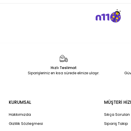
Sanat
Sticker
Yumurtlayan Kalem
YAPI OYUNCAKLARI
PLANLAYICI AJANDA
Jel Kalemler
Mürekkepler
Valizler
Hızlı Teslimat
Not Kağıtları
Siparişleriniz en kısa sürede elinize ulaşır.
Güv
Kalemlik
Çıtçıtlı ve Zarf Dosyalar
Makas
KURUMSAL
MÜŞTERİ HİZ
Düzelticiler
KALEM
Hakkımızda
Sıkça Sorulan
Matbuu Evraklar
Gizlilik Sözleşmesi
Sipariş Takip