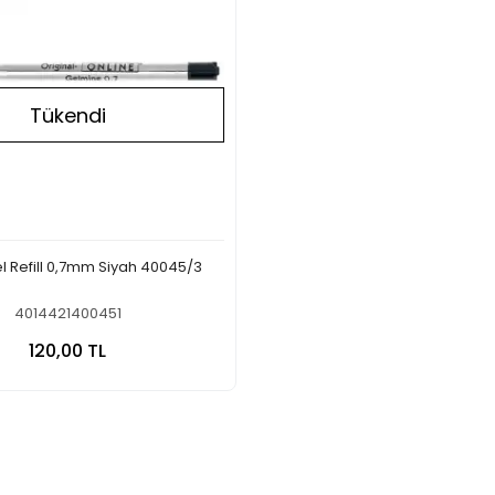
Tükendi
l Refill 0,7mm Siyah 40045/3
4014421400451
Stokta Yok
120,00 TL