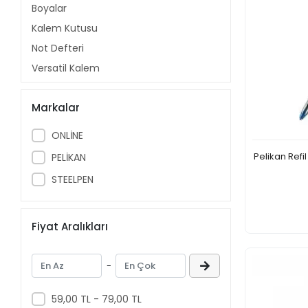
Boyalar
Kalem Kutusu
Not Defteri
Versatil Kalem
Etiketler
Markalar
Kartonlar
Süsler
ONLİNE
KUMBARA
Pelikan Refi
PELİKAN
Hobi
STEELPEN
Defterler
Okul Çantası
Fiyat Aralıkları
Sıvı Yapıştırıcı
ÇELİK MATARA
-
ÇELİK LUNCH BOX
Dosyalama Sistemleri
59,00 TL - 79,00 TL
Zarflar