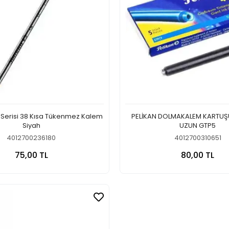
l Serisi 38 Kısa Tükenmez Kalem
PELİKAN DOLMAKALEM KARTUŞ
Siyah
UZUN GTP5
4012700236180
4012700310651
Sepete Ekle
Sepete
75,00 TL
80,00 TL