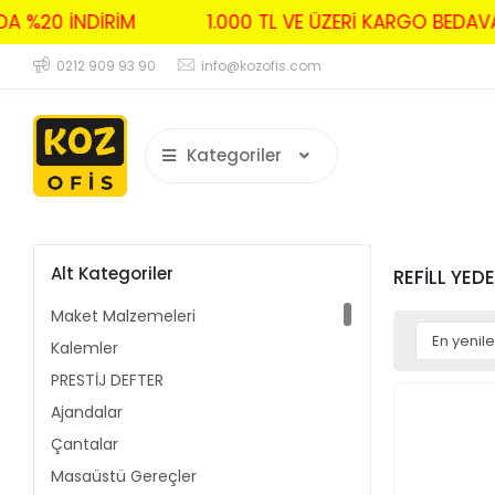
RDA %20 İNDİRİM
1.000 TL VE ÜZERİ KARGO BED
0212 909 93 90
info@kozofis.com
Kategoriler
Alt Kategoriler
REFİLL YED
Maket Malzemeleri
Kalemler
PRESTİJ DEFTER
Ajandalar
Çantalar
Masaüstü Gereçler