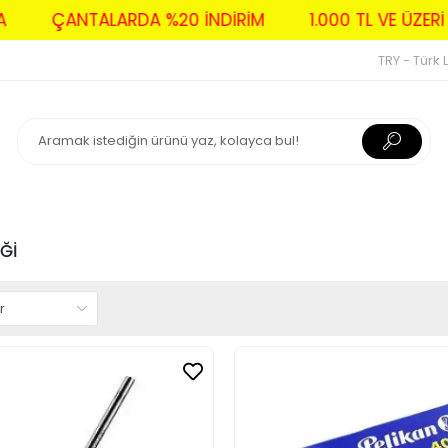
AVA
ÇANTALARDA %20 İNDİRİM
1.000 TL VE Ü
TRY - Türk L
EĞİ