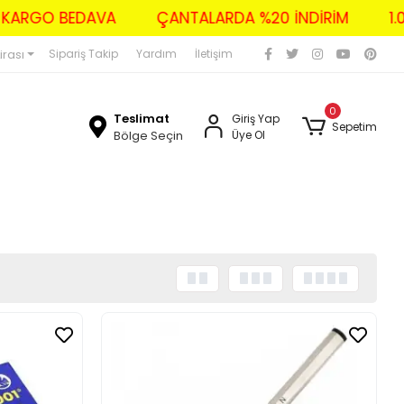
ZERİ KARGO BEDAVA
ÇANTALARDA %20 İNDİRİM
irası
Sipariş Takip
Yardım
İletişim
0
Teslimat
Giriş Yap
Sepetim
Bölge Seçin
Üye Ol