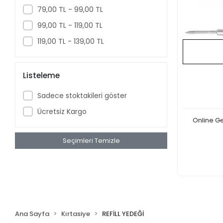
79,00 TL - 99,00 TL
Sulu Boya
99,00 TL - 119,00 TL
Okul Defterleri
119,00 TL - 139,00 TL
Fosforlu Kalem
SKETCH BOOK
Hediye Kutuları
Listeleme
Yapıştırıcılar
Sadece stoktakileri göster
Ofis ve İş Gereçleri
Ücretsiz Kargo
OYUN KARTLARI
Online Ge
Pano ve Tahtalar
Seçimleri Temizle
Dolma Kalem
Maket Bıçakları ve Gretuvar
Hobi Ürünleri
Eğitim Gereçleri
Markerlar
Ana Sayfa
Kırtasiye
REFİLL YEDEĞİ
Bant Makineleri