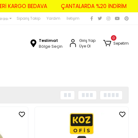
E ÜZERİ KARGO BEDAVA
ÇANTALARDA %20 İNDİRİM
irası
Sipariş Takip
Yardım
İletişim
0
Teslimat
Giriş Yap
Sepetim
Bölge Seçin
Üye Ol