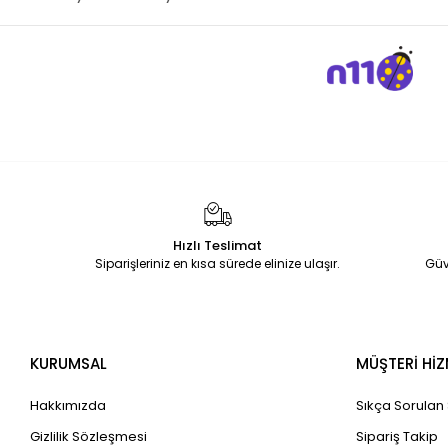
Boya Fırçaları
SİLGİ
ATLAMA İPİ
Keçeli Boya
Çizim Kalemleri
çanta
ISLAK MENDİL
Tükenmez Kalem
Tuval
Hızlı Teslimat
Dolmakalem Mürekkebi
Siparişleriniz en kısa sürede elinize ulaşır.
Güv
Silgiler
KİLLER
Beslenme Çantası
KURUMSAL
MÜŞTERİ HİZ
Parti Süsü
Hakkımızda
Sıkça Sorulan
Kinetik Kum
Kurşun Kalem
Gizlilik Sözleşmesi
Sipariş Takip