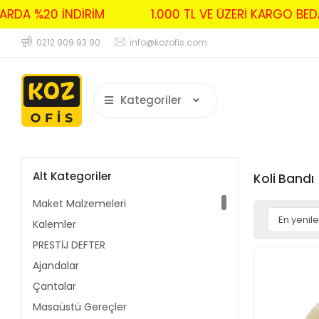
ALARDA %20 İNDİRİM
1.000 TL VE ÜZERİ KARGO 
0212 909 93 90
info@kozofis.com
Kategoriler
Alt Kategoriler
Koli Bandı
Maket Malzemeleri
Kalemler
PRESTİJ DEFTER
Ajandalar
Çantalar
Masaüstü Gereçler