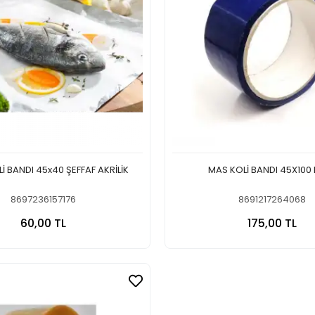
İ BANDI 45x40 ŞEFFAF AKRİLİK
MAS KOLİ BANDI 45X100
8697236157176
8691217264068
Sepete Ekle
Sepete
60,00 TL
175,00 TL