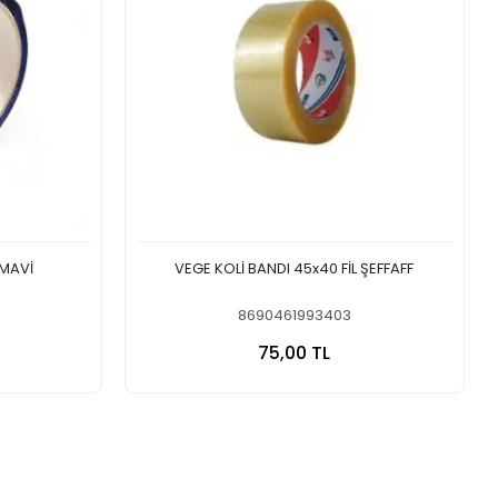
 MAVİ
VEGE KOLİ BANDI 45x40 FİL ŞEFFAFF
8690461993403
 Ekle
Sepete Ekle
75,00 TL