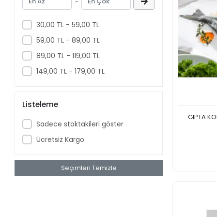
-
Sulu Boya
30,00 TL - 59,00 TL
Okul Defterleri
59,00 TL - 89,00 TL
Fosforlu Kalem
89,00 TL - 119,00 TL
SKETCH BOOK
Hediye Kutuları
149,00 TL - 179,00 TL
Yapıştırıcılar
Ofis ve İş Gereçleri
Listeleme
OYUN KARTLARI
GIPTA KOL
Sadece stoktakileri göster
Pano ve Tahtalar
Ücretsiz Kargo
Dolma Kalem
Maket Bıçakları ve Gretuvar
Hobi Ürünleri
Seçimleri Temizle
Eğitim Gereçleri
Markerlar
Bant Makineleri