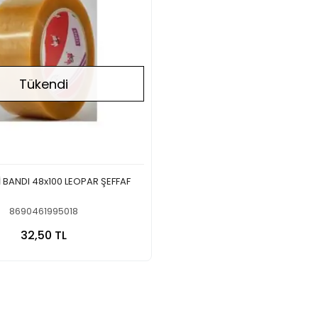
Tükendi
 BANDI 48x100 LEOPAR ŞEFFAF
8690461995018
Stokta Yok
32,50 TL