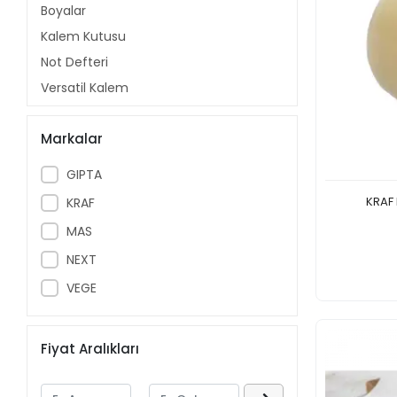
Boyalar
Kalem Kutusu
Not Defteri
Versatil Kalem
Etiketler
Markalar
Kartonlar
Süsler
GIPTA
KUMBARA
KRAF 
KRAF
Hobi
MAS
Defterler
NEXT
Okul Çantası
VEGE
Sıvı Yapıştırıcı
ÇELİK MATARA
ÇELİK LUNCH BOX
Fiyat Aralıkları
Dosyalama Sistemleri
Zarflar