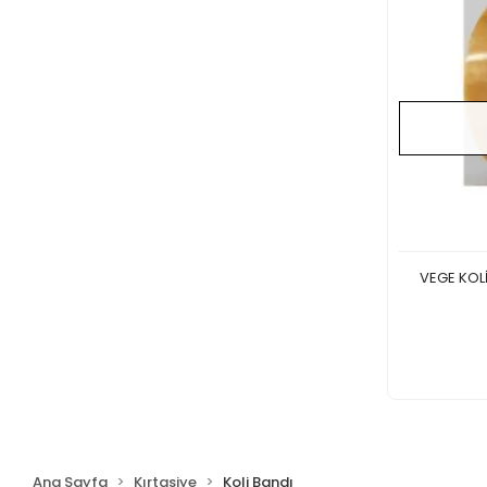
Sanat
Sticker
Yumurtlayan Kalem
YAPI OYUNCAKLARI
PLANLAYICI AJANDA
Jel Kalemler
Mürekkepler
Valizler
Not Kağıtları
VEGE KOLİ
Kalemlik
Çıtçıtlı ve Zarf Dosyalar
Makas
Düzelticiler
KALEM
Matbuu Evraklar
Ana Sayfa
Kırtasiye
Koli Bandı