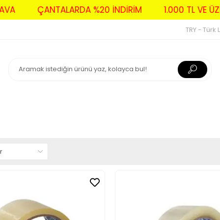
BEDAVA
ÇANTALARDA %20 İNDİRİM
1.000 TL V
TRY - Türk L