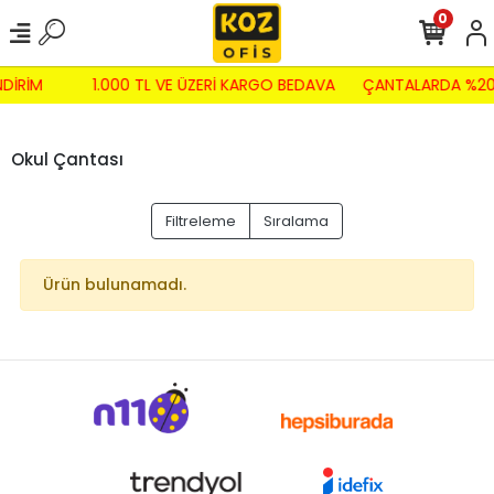
0
NDİRİM
1.000 TL VE ÜZERİ KARGO BEDAVA
ÇANTALARDA %20 
Okul Çantası
Filtreleme
Sıralama
Ürün bulunamadı.