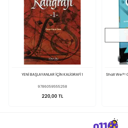
YENİ BAŞLAYANLAR İÇİN KALİGRAFİ 1
Shall We?!
9786059555258
Sepete Ekle
220,00 TL