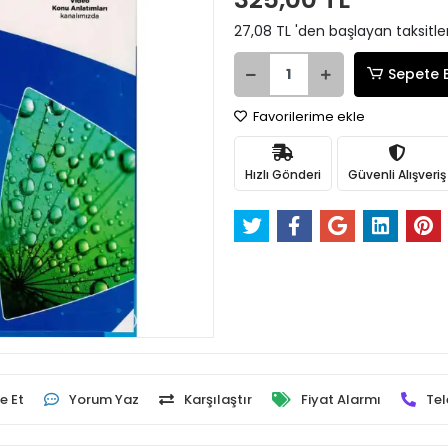
27,08 TL 'den başlayan taksitle
Sepete 
Favorilerime ekle
Hızlı Gönderi
Güvenli Alışveriş
e Et
Yorum Yaz
Karşılaştır
Fiyat Alarmı
Tel