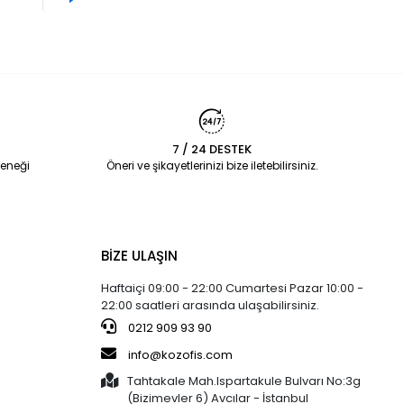
7 / 24 DESTEK
eneği
Öneri ve şikayetlerinizi bize iletebilirsiniz.
BİZE ULAŞIN
Haftaiçi 09:00 - 22:00 Cumartesi Pazar 10:00 -
22:00 saatleri arasında ulaşabilirsiniz.
0212 909 93 90
info@kozofis.com
Tahtakale Mah.Ispartakule Bulvarı No:3g
(Bizimevler 6) Avcılar - İstanbul