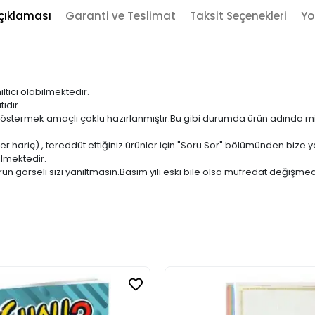
çıklaması
Garanti ve Teslimat
Taksit Seçenekleri
Yo
ıltıcı olabilmektedir.
ıdır.
ni göstermek amaçlı çoklu hazırlanmıştır.Bu gibi durumda ürün adında m
er hariç) , tereddüt ettiğiniz ürünler için "Soru Sor" bölümünden bize ya
ilmektedir.
ün görseli sizi yanıltmasın.Basım yılı eski bile olsa müfredat değişmed