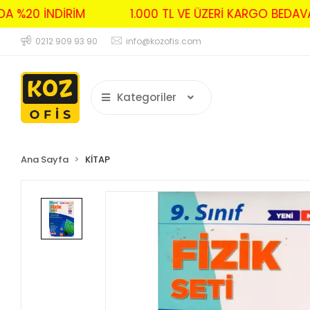
RDA %20 İNDİRİM
1.000 TL VE ÜZERİ KARGO BE
0212 909 93 90
info@kozofis.com
Kategoriler
Ana Sayfa
KİTAP