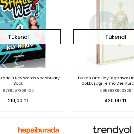
Tükendi
Tükendi
 Grade 8 Key Words Vocabulary
Furkan Orta Boy Bilgisayar H
Book
Gökkuşağı Termo Deri Kura
(Beyaz)
9786257866422
6958888953326
Stokta Yok
Stokt
210,00 TL
430,00 TL