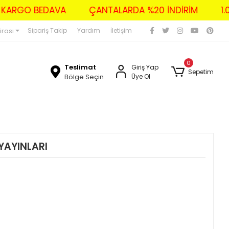
ZERİ KARGO BEDAVA
ÇANTALARDA %20 İNDİRİM
irası
Sipariş Takip
Yardım
İletişim
0
Teslimat
Giriş Yap
Sepetim
Bölge Seçin
Üye Ol
 YAYINLARI