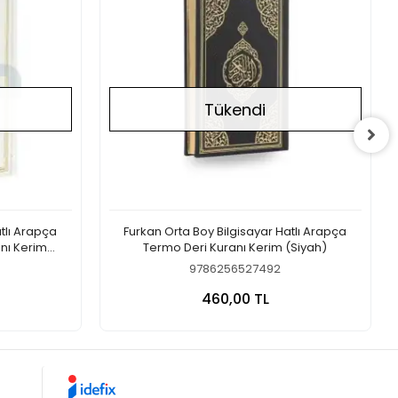
Tükendi
atlı Arapça
Furkan Orta Boy Bilgisayar Hatlı Arapça
nı Kerim
Termo Deri Kuranı Kerim (Siyah)
9786256527492
a Yok
Stokta Yok
460,00 TL