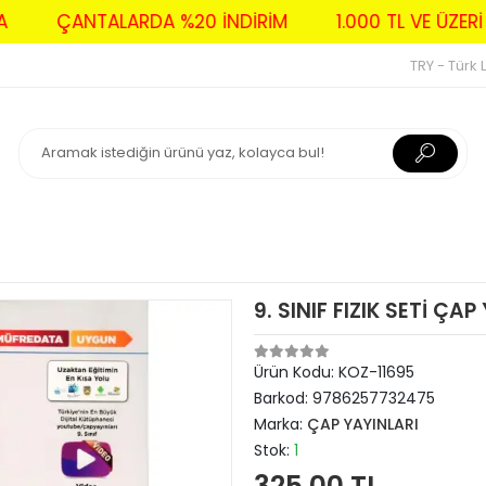
DAVA
ÇANTALARDA %20 İNDİRİM
1.000 TL VE Ü
TRY - Türk L
9. SINIF FIZIK SETİ ÇAP
Ürün Kodu:
KOZ-11695
Barkod:
9786257732475
Marka:
ÇAP YAYINLARI
Stok:
1
325,00 TL