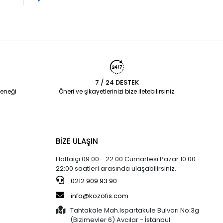
7 / 24 DESTEK
eneği
Öneri ve şikayetlerinizi bize iletebilirsiniz.
BİZE ULAŞIN
Haftaiçi 09:00 - 22:00 Cumartesi Pazar 10:00 -
22:00 saatleri arasında ulaşabilirsiniz.
0212 909 93 90
info@kozofis.com
Tahtakale Mah.Ispartakule Bulvarı No:3g
(Bizimevler 6) Avcılar - İstanbul