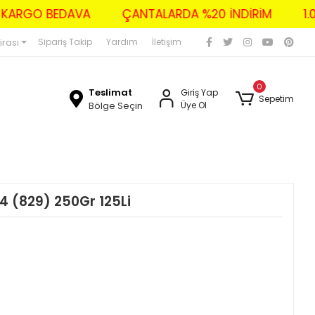
ZERİ KARGO BEDAVA
ÇANTALARDA %20 İNDİRİM
irası
Sipariş Takip
Yardım
İletişim
0
Teslimat
Giriş Yap
Sepetim
Bölge Seçin
Üye Ol
A4 (829) 250Gr 125Li