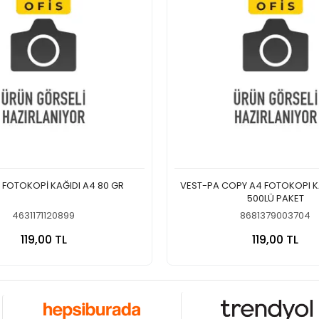
FOTOKOPİ KAĞIDI A4 80 GR
VEST-PA COPY A4 FOTOKOPI K
500LÜ PAKET
4631171120899
8681379003704
Sepete Ekle
Sepete
119,00 TL
119,00 TL