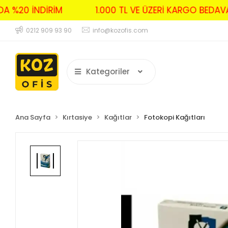
RDA %20 İNDİRİM
1.000 TL VE ÜZERİ KARGO BED
0212 909 93 90
info@kozofis.com
Kategoriler
Ana Sayfa
Kırtasiye
Kağıtlar
Fotokopi Kağıtları