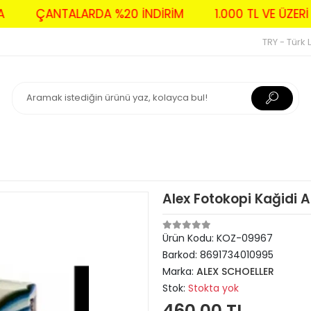
AVA
ÇANTALARDA %20 İNDİRİM
1.000 TL VE Ü
TRY - Türk L
Alex Fotokopi Kağidi 
Ürün Kodu:
KOZ-09967
Barkod:
8691734010995
Marka:
ALEX SCHOELLER
Stok:
Stokta yok
460,00 TL