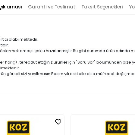
çıklaması
Garanti ve Teslimat
Taksit Seçenekleri
Yo
ıltıcı olabilmektedir.
ıdır.
ni göstermek amaçlı çoklu hazırlanmıştır.Bu gibi durumda ürün adında m
er hariç) , tereddüt ettiğiniz ürünler için "Soru Sor" bölümünden bize ya
ilmektedir.
ün görseli sizi yanıltmasın.Basım yılı eski bile olsa müfredat değişmed