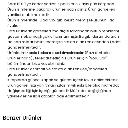
Saat 12.00'ye kadar verilen siparişleriniz aynı gün kargoda.
Ürün isimlerine bakarak ürünleri satın alınız. Ürün görselleri
yanıltıcı olabilmektedir.
Ürün isimlerinde 10 ad. v.b. gibi belirtilmemişse ürünün 1 ad.
fiyatıdır.
Bazı ürünlerin görselleri İthalatçısı tarafından bütün renklerini
göstermek amaçlı çoklu hazırlanmıştır.Bu gibi durumda ürün
adında miktar belirtilmemişse stokta olan renklerinden 1 adet
gönderilmektedir.
Ürünlerimiz
adet olarak satılmaktadır
(Bazı ambalajlı
ürünler hariç) , tereddüt ettiğiniz ürünler için "Soru Sor"
bölümünden bize yazabilirsiniz.
Bazı ürünler asortidir ve stokta olan renkleri/modelleri
gönderilmektedir.
Kitaplarda güncel kapak ve güncel içerik takip edilmektedir,
ürün görseli sizi yanıltmasın.Basım yılı eski bile olsa müfredat
değişmediği için içeriği günceldir.Müfredat değiştiğinde
yayınevlerine ilgili kitaplar iade edilmektedir.
Benzer Ürünler