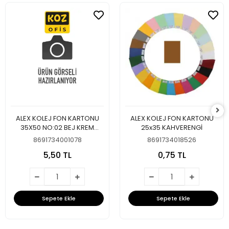
ALEX KOLEJ FON KARTONU
ALEX KOLEJ FON KARTONU
35X50 NO:02 BEJ KREM
25x35 KAHVERENGİ
160GR
8691734001078
8691734018526
5,50 TL
0,75 TL
Sepete Ekle
Sepete Ekle