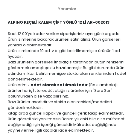
Yorumlar
ALPINO KEÇELİ KALEM ÇİFT YÖNLÜ 12 Lİ AR-002013
Saat 12.00'ye kadar verilen siparişleriniz aynı gün kargoda.
Ürün isimlerine bakarak ürünleri satın alınız. Ürün görselleri
yanıltıcı olabilmektedir.
Ürün isimlerinde 10 ad. v.b. gibi belirtilmemişse ürünün 1 ad.
fiyatıdır.
Bazı ürünlerin görselleri İthalatçısı tarafından bütün renklerini
göstermek amaçlı çoklu hazırlanmıştır.Bu gibi durumda ürün
adında miktar belirtilmemişse stokta olan renklerinden 1 adet
gönderilmektedir.
Ürünlerimiz
adet olarak satılmaktadır
(Bazı ambalajlı
ürünler hariç) , tereddüt ettiğiniz ürünler için "Soru Sor"
bölümünden bize yazabilirsiniz.
Bazı ürünler asortidir ve stokta olan renkleri/modelleri
gönderilmektedir.
Kitaplarda güncel kapak ve güncel içerik takip edilmektedir,
ürün görseli sizi yanıltmasın.Basım yılı eski bile olsa müfredat
değişmediği için içeriği günceldir.Müfredat değiştiğinde
yayınevlerine ilgili kitaplar iade edilmektedir.