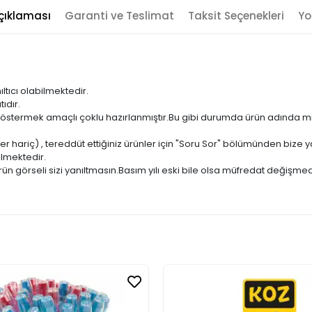
çıklaması
Garanti ve Teslimat
Taksit Seçenekleri
Yo
ıltıcı olabilmektedir.
ıdır.
ni göstermek amaçlı çoklu hazırlanmıştır.Bu gibi durumda ürün adında m
er hariç) , tereddüt ettiğiniz ürünler için "Soru Sor" bölümünden bize ya
ilmektedir.
ün görseli sizi yanıltmasın.Basım yılı eski bile olsa müfredat değişmed