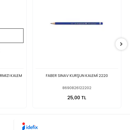
IRMIZI KALEM
FABER SINAV KURŞUN KALEMİ 2220
8690826122202
a Yok
Sepete Ekle
25,00 TL