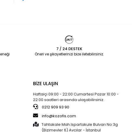
7 / 24 DESTEK
eneği
Öneri ve şikayetlerinizi bize iletebilirsiniz.
BİZE ULAŞIN
Haftaiçi 09:00 - 22:00 Cumartesi Pazar 10:00 -
22:00 saatleri arasında ulaşabilirsiniz.
0212 909 93 90
info@kozofis.com
Tahtakale Mah.Ispartakule Bulvarı No:3g
(Bizimevler 6) Avcılar - İstanbul