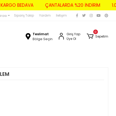
ZERİ KARGO BEDAVA
ÇANTALARDA %20 İNDİRİM
irası
Sipariş Takip
Yardım
İletişim
0
Teslimat
Giriş Yap
Sepetim
Bölge Seçin
Üye Ol
ALEM