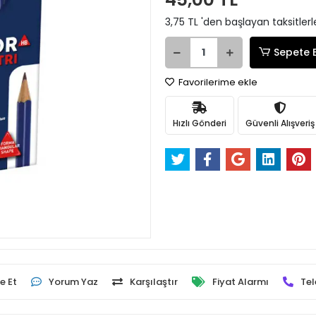
3,75 TL 'den başlayan taksitlerl
Sepete 
Favorilerime ekle
Hızlı Gönderi
Güvenli Alışveriş
e Et
Yorum Yaz
Karşılaştır
Fiyat Alarmı
Tel