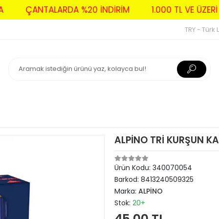
AVA
ÇANTALARDA %20 İNDİRİM
1.000 TL VE Ü
TRY - Türk L
ALPİNO TRİ KURŞUN K
Ürün Kodu:
340070054
Barkod:
8413240509325
Marka:
ALPİNO
Stok:
20+
45,00 TL