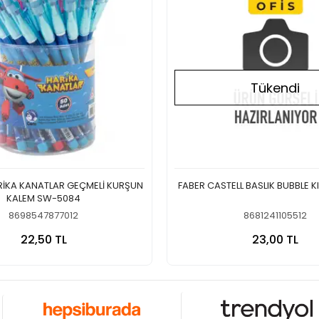
Tükendi
RİKA KANATLAR GEÇMELİ KURŞUN
FABER CASTELL BASLIK BUBBLE K
KALEM SW-5084
8698547877012
8681241105512
Sepete Ekle
Stokt
22,50 TL
23,00 TL