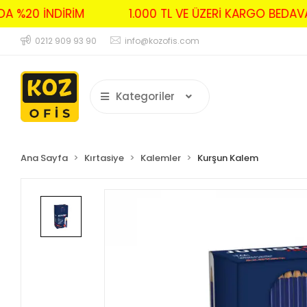
RDA %20 İNDİRİM
1.000 TL VE ÜZERİ KARGO BED
0212 909 93 90
info@kozofis.com
Kategoriler
Ana Sayfa
Kırtasiye
Kalemler
Kurşun Kalem