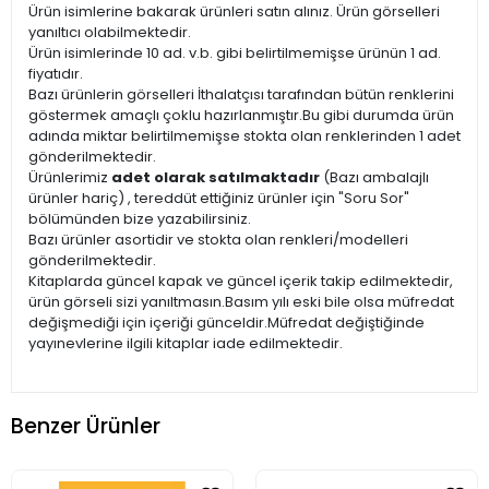
Ürün isimlerine bakarak ürünleri satın alınız. Ürün görselleri
yanıltıcı olabilmektedir.
Ürün isimlerinde 10 ad. v.b. gibi belirtilmemişse ürünün 1 ad.
fiyatıdır.
Bazı ürünlerin görselleri İthalatçısı tarafından bütün renklerini
göstermek amaçlı çoklu hazırlanmıştır.Bu gibi durumda ürün
adında miktar belirtilmemişse stokta olan renklerinden 1 adet
gönderilmektedir.
Ürünlerimiz
adet olarak satılmaktadır
(Bazı ambalajlı
ürünler hariç) , tereddüt ettiğiniz ürünler için "Soru Sor"
bölümünden bize yazabilirsiniz.
Bazı ürünler asortidir ve stokta olan renkleri/modelleri
gönderilmektedir.
Kitaplarda güncel kapak ve güncel içerik takip edilmektedir,
ürün görseli sizi yanıltmasın.Basım yılı eski bile olsa müfredat
değişmediği için içeriği günceldir.Müfredat değiştiğinde
yayınevlerine ilgili kitaplar iade edilmektedir.
Benzer Ürünler