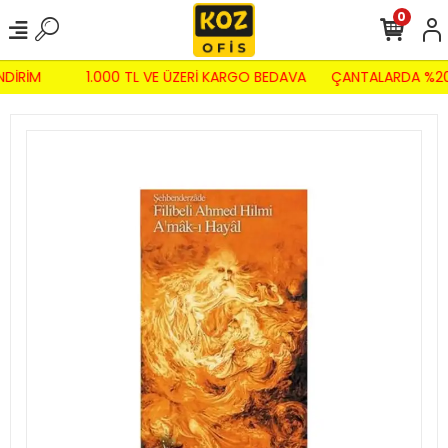
0
NDİRİM
1.000 TL VE ÜZERİ KARGO BEDAVA
ÇANTALARDA %20