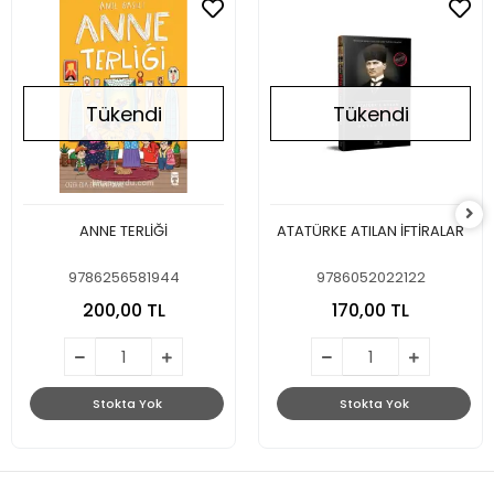
Tükendi
Tükendi
ANNE TERLİĞİ
ATATÜRKE ATILAN İFTİRALAR
9786256581944
9786052022122
200,00 TL
170,00 TL
Stokta Yok
Stokta Yok