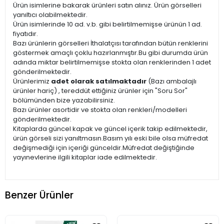
Ürün isimlerine bakarak ürünleri satın alınız. Ürün görselleri
yanıltıcı olabilmektedir.
Ürün isimlerinde 10 ad. v.b. gibi belirtilmemişse ürünün 1 ad.
fiyatıdır.
Bazı ürünlerin görselleri İthalatçısı tarafından bütün renklerini
göstermek amaçlı çoklu hazırlanmıştır.Bu gibi durumda ürün
adında miktar belirtilmemişse stokta olan renklerinden 1 adet
gönderilmektedir.
Ürünlerimiz
adet olarak satılmaktadır
(Bazı ambalajlı
ürünler hariç) , tereddüt ettiğiniz ürünler için "Soru Sor"
bölümünden bize yazabilirsiniz.
Bazı ürünler asortidir ve stokta olan renkleri/modelleri
gönderilmektedir.
Kitaplarda güncel kapak ve güncel içerik takip edilmektedir,
ürün görseli sizi yanıltmasın.Basım yılı eski bile olsa müfredat
değişmediği için içeriği günceldir.Müfredat değiştiğinde
yayınevlerine ilgili kitaplar iade edilmektedir.
Benzer Ürünler