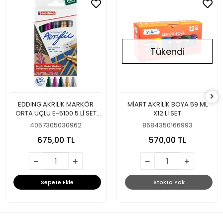
Tükendi
EDDING AKRİLİK MARKÖR
MİART AKRİLİK BOYA 59 ML
ORTA UÇLU E-5100 5 Lİ SET
X12 Lİ SET
FESTIVE
4057305030962
8684350166993
675,00 TL
570,00 TL
Sepete Ekle
Stokta Yok