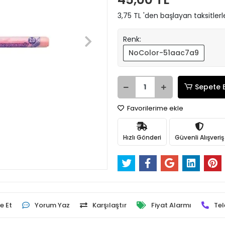
3,75 TL 'den başlayan taksitlerl
Renk:
NoColor-51aac7a9
Sepete 
Favorilerime ekle
Hızlı Gönderi
Güvenli Alışveriş
e Et
Yorum Yaz
Karşılaştır
Fiyat Alarmı
Tel