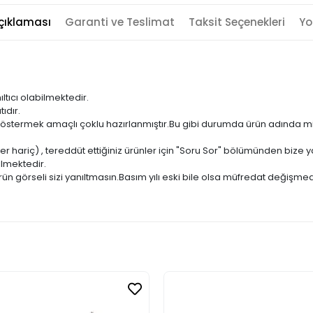
çıklaması
Garanti ve Teslimat
Taksit Seçenekleri
Yo
ıltıcı olabilmektedir.
ıdır.
ni göstermek amaçlı çoklu hazırlanmıştır.Bu gibi durumda ürün adında m
er hariç) , tereddüt ettiğiniz ürünler için "Soru Sor" bölümünden bize ya
ilmektedir.
ün görseli sizi yanıltmasın.Basım yılı eski bile olsa müfredat değişmed