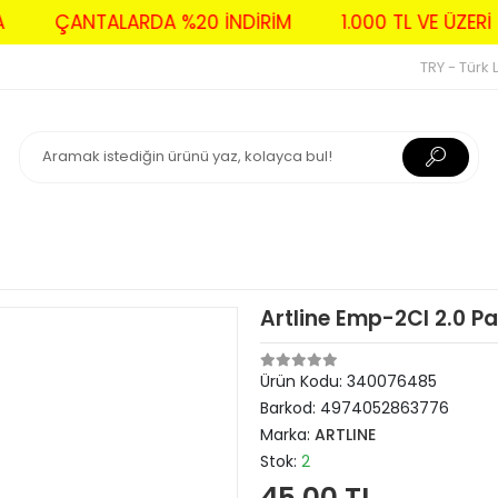
AVA
ÇANTALARDA %20 İNDİRİM
1.000 TL VE Ü
TRY - Türk L
Artline Emp-2Cl 2.0 Pa
Ürün Kodu:
340076485
Barkod:
4974052863776
Marka:
ARTLINE
Stok:
2
45,00 TL