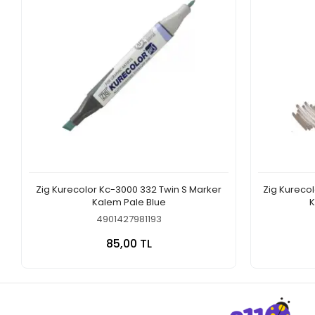
Zig Kurecolor Kc-3000 332 Twin S Marker
Zig Kureco
Kalem Pale Blue
K
4901427981193
Sepete Ekle
85,00 TL