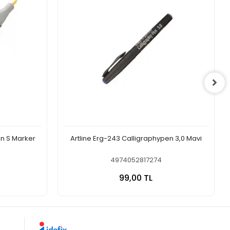
in S Marker
Artline Erg-243 Calligraphypen 3,0 Mavi
4974052817274
 Ekle
Sepete Ekle
99,00 TL