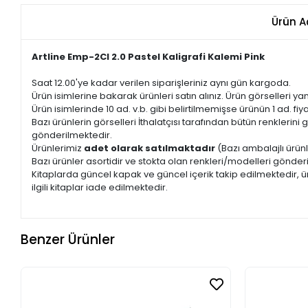
Ürün A
Artline Emp-2Cl 2.0 Pastel Kaligrafi Kalemi Pink
Saat 12.00'ye kadar verilen siparişleriniz aynı gün kargoda.
Ürün isimlerine bakarak ürünleri satın alınız. Ürün görselleri yan
Ürün isimlerinde 10 ad. v.b. gibi belirtilmemişse ürünün 1 ad. fiyat
Bazı ürünlerin görselleri İthalatçısı tarafından bütün renkleri
gönderilmektedir.
Ürünlerimiz
adet olarak satılmaktadır
(Bazı ambalajlı ürünl
Bazı ürünler asortidir ve stokta olan renkleri/modelleri gönder
Kitaplarda güncel kapak ve güncel içerik takip edilmektedir, ür
ilgili kitaplar iade edilmektedir.
Benzer Ürünler