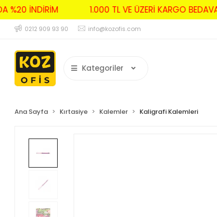
RDA %20 İNDİRİM
1.000 TL VE ÜZERİ KARGO BED
0212 909 93 90
info@kozofis.com
Kategoriler
Ana Sayfa
Kırtasiye
Kalemler
Kaligrafi Kalemleri