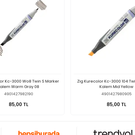
lor Kc-3000 Wo8 Twin S Marker
Zig Kurecolor Kc-3000 104 Tw
alem Warm Gray 08
Kalem Mid Yellow
4901427982190
4901427980905
Sepete Ekle
Sepete
85,00 TL
85,00 TL