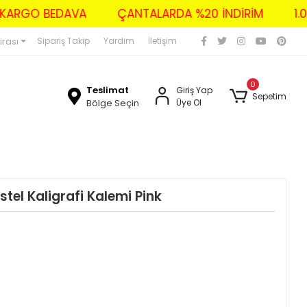
ZERİ KARGO BEDAVA
ÇANTALARDA %20 İNDİRİM
irası
Sipariş Takip
Yardım
İletişim
0
Teslimat
Giriş Yap
Sepetim
Bölge Seçin
Üye Ol
stel Kaligrafi Kalemi Pink