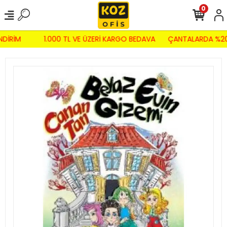
0
NDİRİM
1.000 TL VE ÜZERİ KARGO BEDAVA
ÇANTALARDA %20