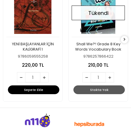
Tükendi
YENİ BAŞLAYANLAR İÇİN
Shall We?! Grade 8 Key
KALİGRAFİ 1
Words Vocabulary Book
9786059555258
9786257866422
220,00 TL
210,00 TL
Sepete Ekle
Stokta Yok