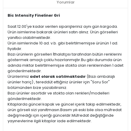
Yorumlar
Bic Intensity Fineliner Gri
Saat 12.00'ye kadar verilen siparişleriniz aynı gün kargoda.
Ürün isimlerine bakarak ürünleri satın alınız. Ürün görselleri
yanıltıcı olabilmektedir.
Ürün isimlerinde 10 ad. v.b. gibi belirtilmemişse ürünün 1 ad.
fiyatıdır.
Bazı ürünlerin görselleri İthalatçısı tarafından bütün renklerini
göstermek amaçlı çoklu hazırlanmıştır.Bu gibi durumda ürün
adında miktar belirtilmemişse stokta olan renklerinden 1 adet
gönderilmektedir.
Ürünlerimiz
adet olarak satılmaktadır
(Bazı ambalajlı
ürünler hariç) , tereddüt ettiğiniz ürünler için "Soru Sor"
bölümünden bize yazabilirsiniz.
Bazı ürünler asortidir ve stokta olan renkleri/modelleri
gönderilmektedir.
Kitaplarda güncel kapak ve güncel içerik takip edilmektedir,
ürün görseli sizi yanıltmasın.Basım yılı eski bile olsa müfredat
değişmediği için içeriği günceldir.Müfredat değiştiğinde
yayınevlerine ilgili kitaplar iade edilmektedir.