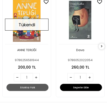
Tükendi
ANNE TERLİĞİ
Dava
9786256581944
9786052022054
200,00 TL
260,00 TL
Stokta Yok
Sepete Ekle