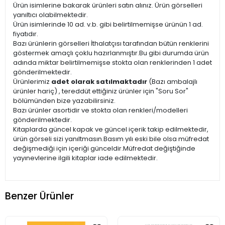
Ürün isimlerine bakarak ürünleri satın alınız. Ürün görselleri
yanıltıcı olabilmektedir.
Ürün isimlerinde 10 ad. v.b. gibi belirtilmemişse ürünün 1 ad.
fiyatıdır.
Bazı ürünlerin görselleri İthalatçısı tarafından bütün renklerini
göstermek amaçlı çoklu hazırlanmıştır.Bu gibi durumda ürün
adında miktar belirtilmemişse stokta olan renklerinden 1 adet
gönderilmektedir.
Ürünlerimiz
adet olarak satılmaktadır
(Bazı ambalajlı
ürünler hariç) , tereddüt ettiğiniz ürünler için "Soru Sor"
bölümünden bize yazabilirsiniz.
Bazı ürünler asortidir ve stokta olan renkleri/modelleri
gönderilmektedir.
Kitaplarda güncel kapak ve güncel içerik takip edilmektedir,
ürün görseli sizi yanıltmasın.Basım yılı eski bile olsa müfredat
değişmediği için içeriği günceldir.Müfredat değiştiğinde
yayınevlerine ilgili kitaplar iade edilmektedir.
Benzer Ürünler