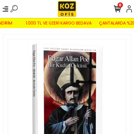
0
NDİRİM
1.000 TL VE ÜZERİ KARGO BEDAVA
ÇANTALARDA %20