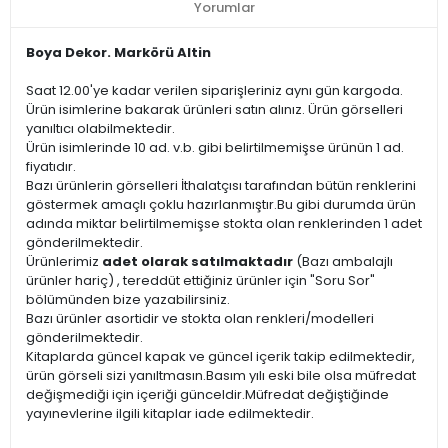
Yorumlar
Boya Dekor. Markörü Altin
Saat 12.00'ye kadar verilen siparişleriniz aynı gün kargoda.
Ürün isimlerine bakarak ürünleri satın alınız. Ürün görselleri
yanıltıcı olabilmektedir.
Ürün isimlerinde 10 ad. v.b. gibi belirtilmemişse ürünün 1 ad.
fiyatıdır.
Bazı ürünlerin görselleri İthalatçısı tarafından bütün renklerini
göstermek amaçlı çoklu hazırlanmıştır.Bu gibi durumda ürün
adında miktar belirtilmemişse stokta olan renklerinden 1 adet
gönderilmektedir.
Ürünlerimiz
adet olarak satılmaktadır
(Bazı ambalajlı
ürünler hariç) , tereddüt ettiğiniz ürünler için "Soru Sor"
bölümünden bize yazabilirsiniz.
Bazı ürünler asortidir ve stokta olan renkleri/modelleri
gönderilmektedir.
Kitaplarda güncel kapak ve güncel içerik takip edilmektedir,
ürün görseli sizi yanıltmasın.Basım yılı eski bile olsa müfredat
değişmediği için içeriği günceldir.Müfredat değiştiğinde
yayınevlerine ilgili kitaplar iade edilmektedir.