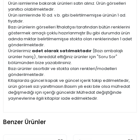
Ürün isimlerine bakarak ürünleri satın alınız. Ürün görselleri
yanıltıcı olabilmektedir.
Ürün isimlerinde 10 ad. v.b. gibi belirtilmemişse ürünün 1 ad.
fiyatıdır.
Bazı ürünlerin görselleri İthalatçısı tarafından bütün renklerini
göstermek amaçlı çoklu hazırlanmıştır.Bu gibi durumda ürün
adında miktar belirtilmemişse stokta olan renklerinden 1 adet
gönderilmektedir.
Ürünlerimiz
adet olarak satılmaktadır
(Bazı ambalajlı
ürünler hariç) , tereddüt ettiğiniz ürünler için "Soru Sor"
bölümünden bize yazabilirsiniz.
Bazı ürünler asortidir ve stokta olan renkleri/modelleri
gönderilmektedir.
Kitaplarda güncel kapak ve güncel içerik takip edilmektedir,
ürün görseli sizi yanıltmasın.Basım yılı eski bile olsa müfredat
değişmediği için içeriği günceldir.Müfredat değiştiğinde
yayınevlerine ilgili kitaplar iade edilmektedir.
Benzer Ürünler