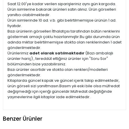
Saat 12.00'ye kadar verilen siparişleriniz aynı gün kargoda.
Ürün isimlerine bakarak ürünleri satın alınız. Ürün görselleri
yanıltıcı olabilmektedir.
Ürün isimlerinde 10 ad. v.b. gibi belirtilmemişse ürünün 1 ad.
fiyatıdır.
Bazı ürünlerin görselleri İthalatçısı tarafından bütün renklerini
göstermek amaçlı çoklu hazırlanmıştır.Bu gibi durumda ürün
adında miktar belirtilmemişse stokta olan renklerinden 1 adet
gönderilmektedir.
Ürünlerimiz
adet olarak satılmaktadır
(Bazı ambalajlı
ürünler hariç) , tereddüt ettiğiniz ürünler için "Soru Sor"
bölümünden bize yazabilirsiniz.
Bazı ürünler asortidir ve stokta olan renkleri/modelleri
gönderilmektedir.
Kitaplarda güncel kapak ve güncel içerik takip edilmektedir,
ürün görseli sizi yanıltmasın.Basım yılı eski bile olsa müfredat
değişmediği için içeriği günceldir.Müfredat değiştiğinde
yayınevlerine ilgili kitaplar iade edilmektedir.
Benzer Ürünler