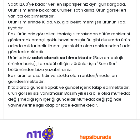
Saat 12.00'ye kadar verilen siparişleriniz aynı gün kargoda.
Ürün isimlerine bakarak ürünleri satın alınız. Ürün görselleri
yanıltıcı olabilmektedir.
Ürün isimlerinde 10 ad. v.b. gibi belirtilmemişse ürünün 1 ad.
fiyatıdır.
Bazı ürünlerin görselleri İthalatçısı tarafından bütün renklerini
göstermek amaçlı çoklu hazırlanmıştır.Bu gibi durumda ürün
adında miktar belirtilmemişse stokta olan renklerinden 1 adet
gönderilmektedir.
Ürünlerimiz
adet olarak satılmaktadır
(Bazı ambalajlı
ürünler hariç) , tereddüt ettiğiniz ürünler için "Soru Sor"
bölümünden bize yazabilirsiniz.
Bazı ürünler asortidir ve stokta olan renkleri/modelleri
gönderilmektedir.
Kitaplarda güncel kapak ve güncel içerik takip edilmektedir,
ürün görseli sizi yanıltmasın.Basım yılı eski bile olsa müfredat
değişmediği için içeriği günceldir.Müfredat değiştiğinde
yayınevlerine ilgili kitaplar iade edilmektedir.