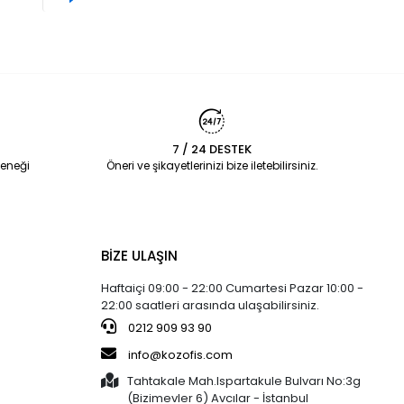
7 / 24 DESTEK
eneği
Öneri ve şikayetlerinizi bize iletebilirsiniz.
BİZE ULAŞIN
Haftaiçi 09:00 - 22:00 Cumartesi Pazar 10:00 -
22:00 saatleri arasında ulaşabilirsiniz.
0212 909 93 90
info@kozofis.com
Tahtakale Mah.Ispartakule Bulvarı No:3g
(Bizimevler 6) Avcılar - İstanbul