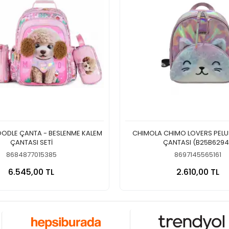
ODLE ÇANTA - BESLENME KALEM
CHIMOLA CHIMO LOVERS PELUŞ
ÇANTASI SETİ
ÇANTASI (B25B6294
8684877015385
8697145565161
Sepete Ekle
Sepete
6.545,00 TL
2.610,00 TL