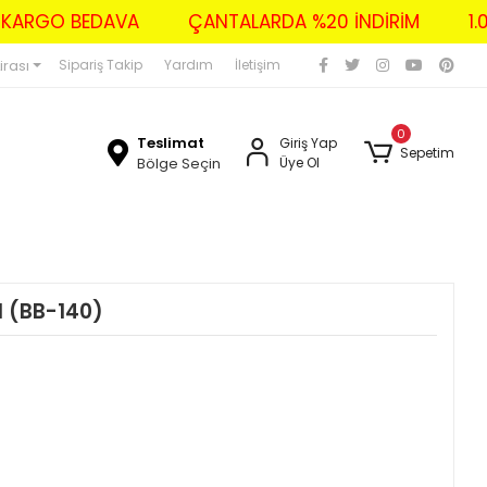
ZERİ KARGO BEDAVA
ÇANTALARDA %20 İNDİRİM
irası
Sipariş Takip
Yardım
İletişim
0
Teslimat
Giriş Yap
Sepetim
Bölge Seçin
Üye Ol
 (BB-140)