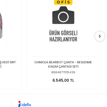
 KEDİ SIRT
CHIMOLA BEARBOT ÇANTA - BESLENME
)
KALEM ÇANTASI SETİ
8684877015439
 Ekle
Sepete Ekle
6.545,00 TL