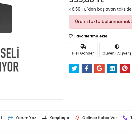
46,58 TL 'den başlayan taksitle
Ürün stokta bulunmamakt
Favorilerime ekle
Hızlı Gönderi
Güvenli Alışveriş
Et
Yorum Yaz
Karşılaştır
Gelince Haber Ver