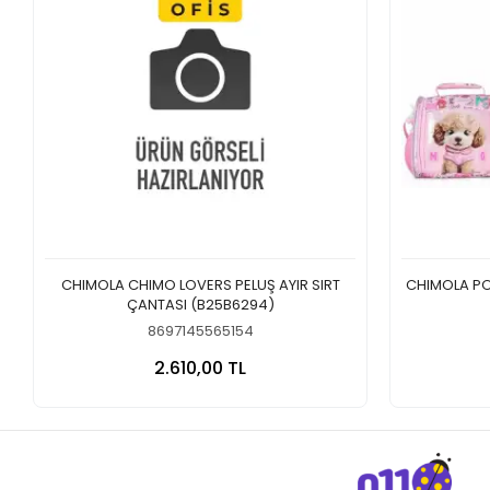
CHIMOLA CHIMO LOVERS PELUŞ AYIR SIRT
CHIMOLA PO
ÇANTASI (B25B6294)
8697145565154
Sepete Ekle
2.610,00 TL