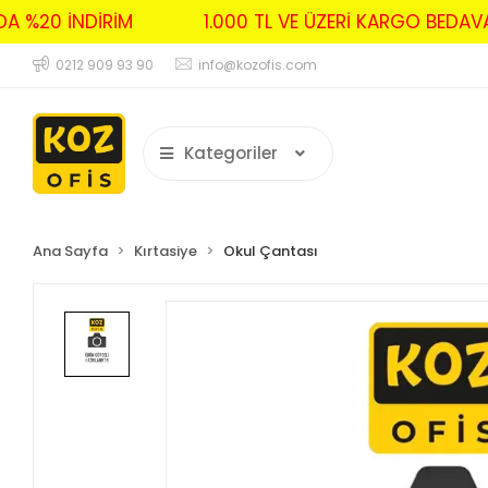
RDA %20 İNDİRİM
1.000 TL VE ÜZERİ KARGO BED
0212 909 93 90
info@kozofis.com
Kategoriler
Ana Sayfa
Kırtasiye
Okul Çantası