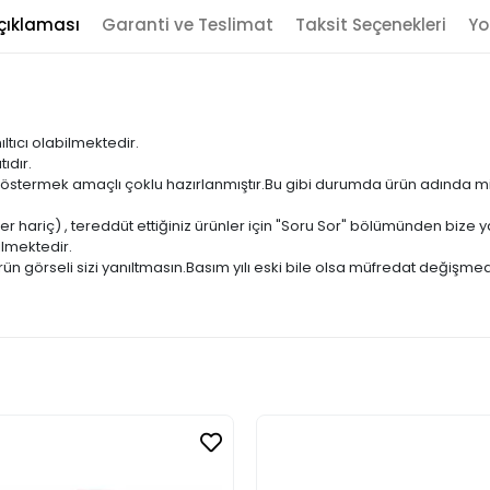
çıklaması
Garanti ve Teslimat
Taksit Seçenekleri
Yo
ıltıcı olabilmektedir.
ıdır.
ni göstermek amaçlı çoklu hazırlanmıştır.Bu gibi durumda ürün adında m
er hariç) , tereddüt ettiğiniz ürünler için "Soru Sor" bölümünden bize ya
ilmektedir.
ün görseli sizi yanıltmasın.Basım yılı eski bile olsa müfredat değişmed