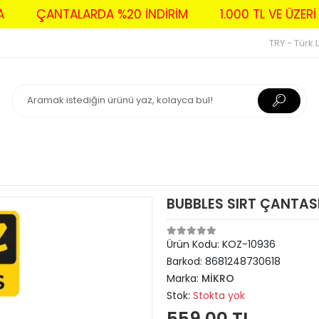
AVA
ÇANTALARDA %20 İNDİRİM
1.000 TL VE Ü
TRY - Türk L
BUBBLES SIRT ÇANTASI
Ürün Kodu:
KOZ-10936
Barkod:
8681248730618
Marka:
MİKRO
Stok:
Stokta yok
559,00 TL