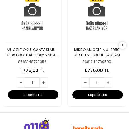
MUGGLE OKUL ÇANTASI MU-
MİKRO MUGGLE MU-8950
7335 FOOTBALL TEAMS SİYAH
NEXT LEVEL OKUL ÇANTASI
BEYAZ
8681248773356
8681248789500
1.775,00 TL
1.775,00 TL
Sepete Ekle
Sepete Ekle