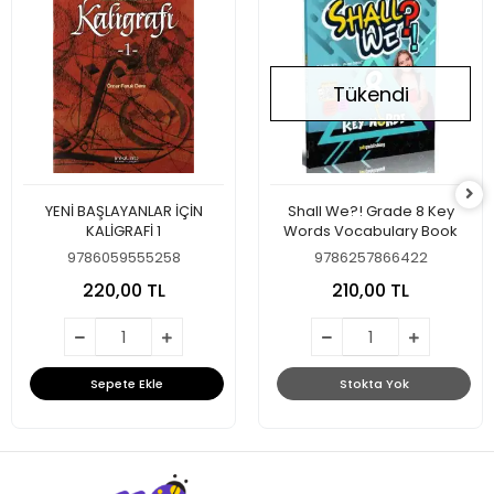
Tükendi
YENİ BAŞLAYANLAR İÇİN
Shall We?! Grade 8 Key
KALİGRAFİ 1
Words Vocabulary Book
9786059555258
9786257866422
220,00 TL
210,00 TL
Sepete Ekle
Stokta Yok