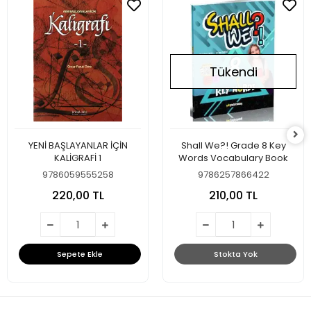
Tükendi
YENİ BAŞLAYANLAR İÇİN
Shall We?! Grade 8 Key
KALİGRAFİ 1
Words Vocabulary Book
9786059555258
9786257866422
220,00 TL
210,00 TL
Sepete Ekle
Stokta Yok