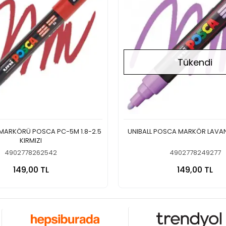
Tükendi
 MARKÖRÜ POSCA PC-5M 1.8-2.5
UNIBALL POSCA MARKÖR LAVAN
KIRMIZI
4902778262542
4902778249277
Sepete Ekle
Stokt
149,00 TL
149,00 TL