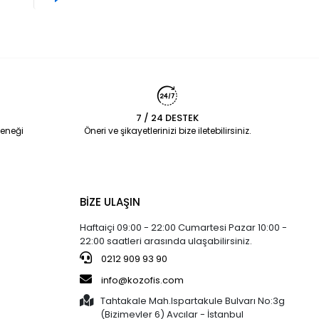
7 / 24 DESTEK
eneği
Öneri ve şikayetlerinizi bize iletebilirsiniz.
BİZE ULAŞIN
Haftaiçi 09:00 - 22:00 Cumartesi Pazar 10:00 -
22:00 saatleri arasında ulaşabilirsiniz.
0212 909 93 90
info@kozofis.com
Tahtakale Mah.Ispartakule Bulvarı No:3g
(Bizimevler 6) Avcılar - İstanbul