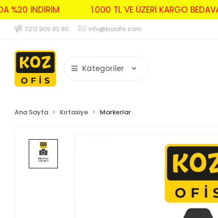
RDA %20 İNDİRİM
1.000 TL VE ÜZERİ KARGO BED
0212 909 93 90
info@kozofis.com
Kategoriler
Ana Sayfa
Kırtasiye
Markerlar