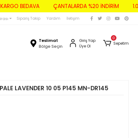
ZERİ KARGO BEDAVA
ÇANTALARDA %20 İNDİRİM
irası
Sipariş Takip
Yardım
İletişim
0
Teslimat
Giriş Yap
Sepetim
Bölge Seçin
Üye Ol
PALE LAVENDER 10 05 P145 MN-DR145