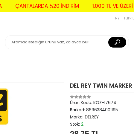
AVA
ÇANTALARDA %20 İNDİRİM
1.000 TL VE Ü
TRY - Türk L
DEL REY TWIN MARKER 
Ürün Kodu:
KOZ-17674
Barkod:
8696384001195
Marka:
DELREY
Stok:
2
28,75 TL