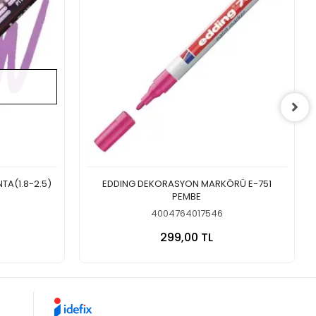
TA(1.8-2.5)
EDDING DEKORASYON MARKÖRÜ E-751
PEMBE
4004764017546
a Yok
Sepete Ekle
299,00 TL