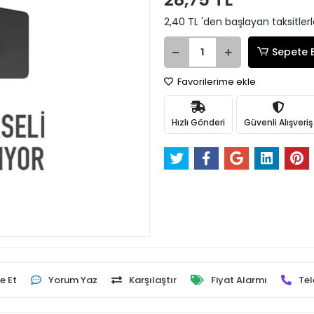
2,40 TL 'den başlayan taksitler
Sepete 
Favorilerime ekle
Hızlı Gönderi
Güvenli Alışveriş
e Et
Yorum Yaz
Karşılaştır
Fiyat Alarmı
Tel