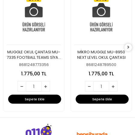
MUGGLE OKUL ÇANTASI MU-
MİKRO MUGGLE MU-8950
7335 FOOTBALL TEAMS SİYAH
NEXT LEVEL OKUL ÇANTASI
BEYAZ
8681248773356
8681248789500
1.775,00 TL
1.775,00 TL
Sepete Ekle
Sepete Ekle