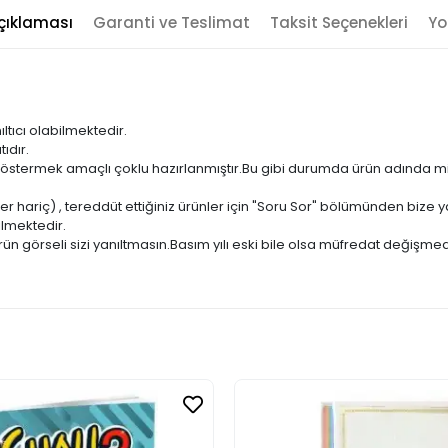
çıklaması
Garanti ve Teslimat
Taksit Seçenekleri
Yo
ıltıcı olabilmektedir.
ıdır.
ni göstermek amaçlı çoklu hazırlanmıştır.Bu gibi durumda ürün adında m
er hariç) , tereddüt ettiğiniz ürünler için "Soru Sor" bölümünden bize ya
ilmektedir.
ün görseli sizi yanıltmasın.Basım yılı eski bile olsa müfredat değişmed