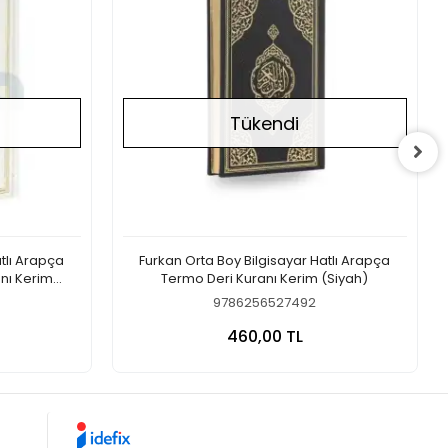
Tükendi
atlı Arapça
Furkan Orta Boy Bilgisayar Hatlı Arapça
nı Kerim
Termo Deri Kuranı Kerim (Siyah)
9786256527492
a Yok
Stokta Yok
460,00 TL