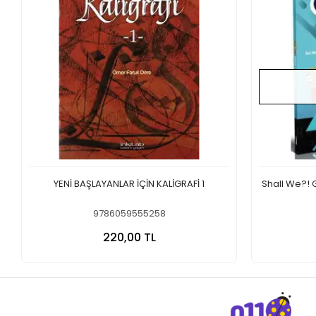
YENİ BAŞLAYANLAR İÇİN KALİGRAFİ 1
Shall We?!
9786059555258
Sepete Ekle
220,00 TL