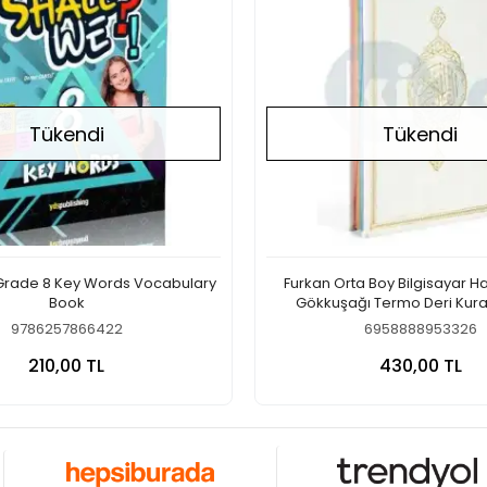
Tükendi
Tükendi
 Grade 8 Key Words Vocabulary
Furkan Orta Boy Bilgisayar H
Book
Gökkuşağı Termo Deri Kura
(Beyaz)
9786257866422
6958888953326
Stokta Yok
Stokt
210,00 TL
430,00 TL