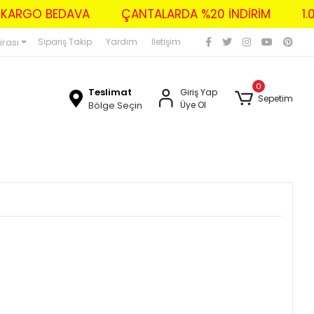
ZERİ KARGO BEDAVA
ÇANTALARDA %20 İNDİRİM
irası
Sipariş Takip
Yardım
İletişim
0
Teslimat
Giriş Yap
Sepetim
Bölge Seçin
Üye Ol