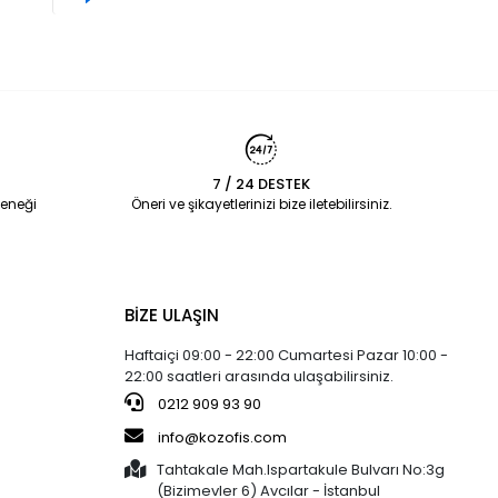
7 / 24 DESTEK
eneği
Öneri ve şikayetlerinizi bize iletebilirsiniz.
BİZE ULAŞIN
Haftaiçi 09:00 - 22:00 Cumartesi Pazar 10:00 -
22:00 saatleri arasında ulaşabilirsiniz.
0212 909 93 90
info@kozofis.com
Tahtakale Mah.Ispartakule Bulvarı No:3g
(Bizimevler 6) Avcılar - İstanbul