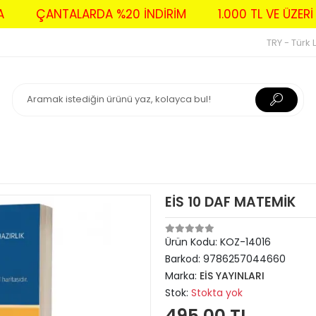
AVA
ÇANTALARDA %20 İNDİRİM
1.000 TL VE Ü
TRY - Türk L
EİS 10 DAF MATEMİK
Ürün Kodu:
KOZ-14016
Barkod:
9786257044660
Marka:
EİS YAYINLARI
Stok:
Stokta yok
495,00 TL