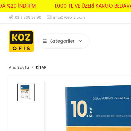
RDA %20 İNDİRİM
1.000 TL VE ÜZERİ KARGO BED
0212 909 93 90
info@kozofis.com
Kategoriler
Ana Sayfa
KİTAP