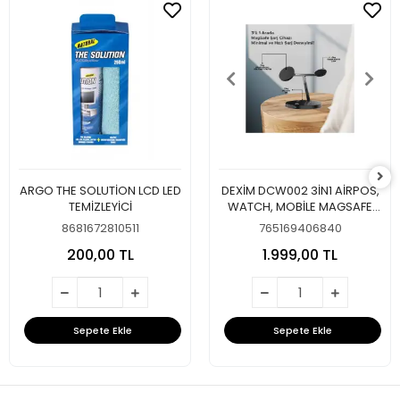
ARGO THE SOLUTİON LCD LED
DEXİM DCW002 3İN1 AİRPOS,
TEMİZLEYİCİ
WATCH, MOBİLE MAGSAFE
SARJ ALETİ
8681672810511
765169406840
200,00 TL
1.999,00 TL
Sepete Ekle
Sepete Ekle