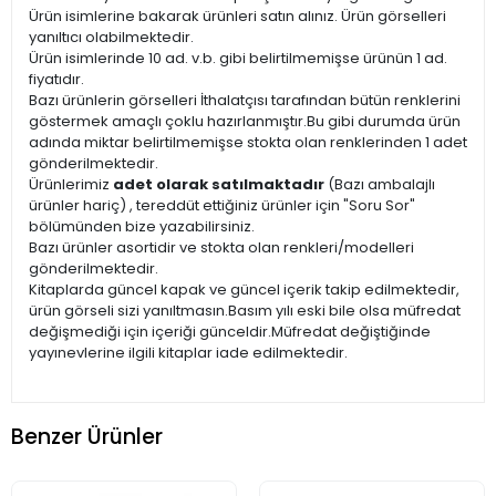
Ürün isimlerine bakarak ürünleri satın alınız. Ürün görselleri
yanıltıcı olabilmektedir.
Ürün isimlerinde 10 ad. v.b. gibi belirtilmemişse ürünün 1 ad.
fiyatıdır.
Bazı ürünlerin görselleri İthalatçısı tarafından bütün renklerini
göstermek amaçlı çoklu hazırlanmıştır.Bu gibi durumda ürün
adında miktar belirtilmemişse stokta olan renklerinden 1 adet
gönderilmektedir.
Ürünlerimiz
adet olarak satılmaktadır
(Bazı ambalajlı
ürünler hariç) , tereddüt ettiğiniz ürünler için "Soru Sor"
bölümünden bize yazabilirsiniz.
Bazı ürünler asortidir ve stokta olan renkleri/modelleri
gönderilmektedir.
Kitaplarda güncel kapak ve güncel içerik takip edilmektedir,
ürün görseli sizi yanıltmasın.Basım yılı eski bile olsa müfredat
değişmediği için içeriği günceldir.Müfredat değiştiğinde
yayınevlerine ilgili kitaplar iade edilmektedir.
Benzer Ürünler