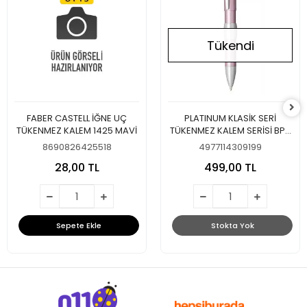
Tükendi
FABER CASTELL İĞNE UÇ
PLATINUM KLASİK SERİ
TÜKENMEZ KALEM 1425 MAVİ
TÜKENMEZ KALEM SERİSİ BPK
1000 PEMBE TÜKENMEZ
8690826425518
4977114309199
KALEM
28,00 TL
499,00 TL
Sepete Ekle
Stokta Yok