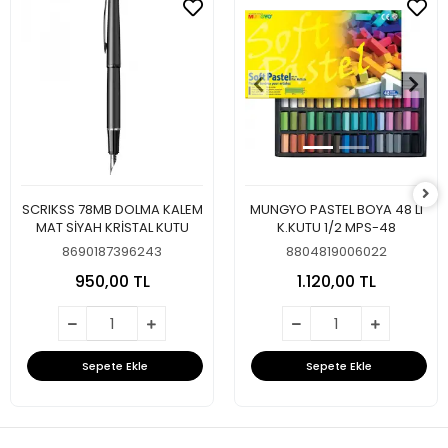
SCRIKSS 78MB DOLMA KALEM
MUNGYO PASTEL BOYA 48 LI
MAT SİYAH KRİSTAL KUTU
K.KUTU 1/2 MPS-48
8690187396243
8804819006022
950,00 TL
1.120,00 TL
Sepete Ekle
Sepete Ekle