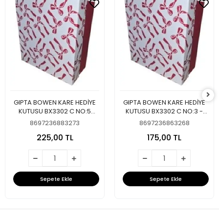
GIPTA BOWEN KARE HEDİYE
GIPTA BOWEN KARE HEDİYE
KUTUSU BX3302 C NO:5
KUTUSU BX3302 C NO:3 -
210x210x105mm - TEKLİ
TEKLİ
8697236883273
8697236863268
225,00 TL
175,00 TL
Sepete Ekle
Sepete Ekle