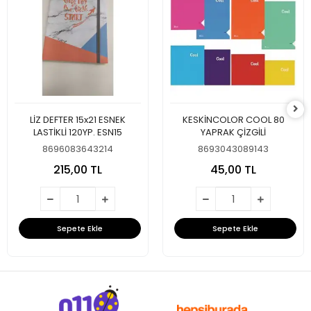
LİZ DEFTER 15x21 ESNEK
KESKİNCOLOR COOL 80
LASTİKLİ 120YP. ESN15
YAPRAK ÇİZGİLİ
8696083643214
8693043089143
215,00 TL
45,00 TL
Sepete Ekle
Sepete Ekle