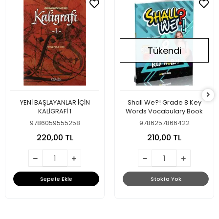
Tükendi
YENİ BAŞLAYANLAR İÇİN
Shall We?! Grade 8 Key
KALİGRAFİ 1
Words Vocabulary Book
9786059555258
9786257866422
220,00 TL
210,00 TL
Sepete Ekle
Stokta Yok