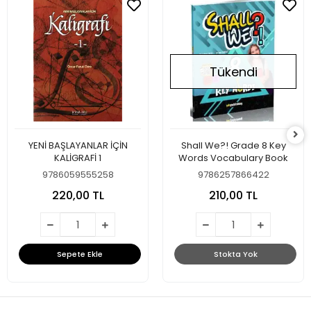
Tükendi
YENİ BAŞLAYANLAR İÇİN
Shall We?! Grade 8 Key
KALİGRAFİ 1
Words Vocabulary Book
9786059555258
9786257866422
220,00 TL
210,00 TL
Sepete Ekle
Stokta Yok