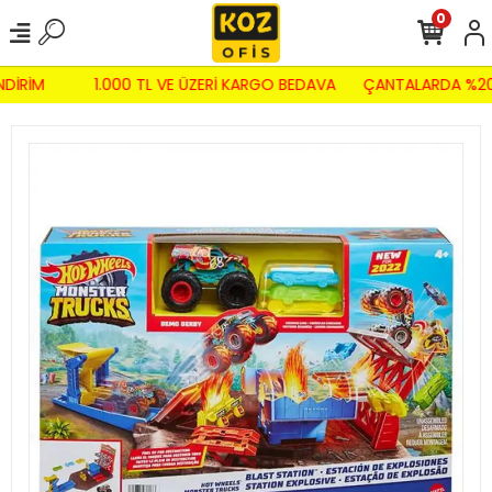
0
NDİRİM
1.000 TL VE ÜZERİ KARGO BEDAVA
ÇANTALARDA %20