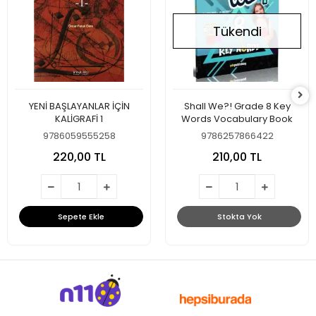
Tükendi
YENİ BAŞLAYANLAR İÇİN
Shall We?! Grade 8 Key
KALİGRAFİ 1
Words Vocabulary Book
9786059555258
9786257866422
220,00 TL
210,00 TL
Sepete Ekle
Stokta Yok