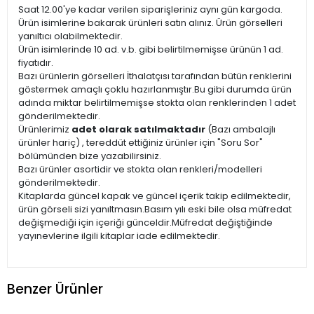
Saat 12.00'ye kadar verilen siparişleriniz aynı gün kargoda.
Ürün isimlerine bakarak ürünleri satın alınız. Ürün görselleri
yanıltıcı olabilmektedir.
Ürün isimlerinde 10 ad. v.b. gibi belirtilmemişse ürünün 1 ad.
fiyatıdır.
Bazı ürünlerin görselleri İthalatçısı tarafından bütün renklerini
göstermek amaçlı çoklu hazırlanmıştır.Bu gibi durumda ürün
adında miktar belirtilmemişse stokta olan renklerinden 1 adet
gönderilmektedir.
Ürünlerimiz
adet olarak satılmaktadır
(Bazı ambalajlı
ürünler hariç) , tereddüt ettiğiniz ürünler için "Soru Sor"
bölümünden bize yazabilirsiniz.
Bazı ürünler asortidir ve stokta olan renkleri/modelleri
gönderilmektedir.
Kitaplarda güncel kapak ve güncel içerik takip edilmektedir,
ürün görseli sizi yanıltmasın.Basım yılı eski bile olsa müfredat
değişmediği için içeriği günceldir.Müfredat değiştiğinde
yayınevlerine ilgili kitaplar iade edilmektedir.
Benzer Ürünler