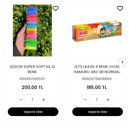
SÜDOR SÜPER SOFT KİL 12
LETS L8440 4 RENK OYUN
RENK
HAMURU 460 GR NORMAL
RENKLER
8696511181592
8680679808866
200,00 TL
185,00 TL
Sepete Ekle
Sepete Ekle